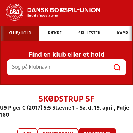
Hvad vil du søge efter?
KLUB/HOLD
RÆKKE
SPILLESTED
KAMP
INDHOLD OG NYHEDER
Find en klub eller et hold
STILLINGER, RESULTATER, KLUBBER OG
HOLD
SKØDSTRUP SF
U9 Piger C (2017) 5:5 Stævne 1 - Sø. d. 19. april, Pulje
160