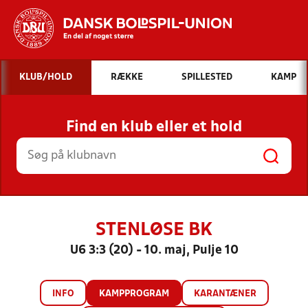
Hvad vil du søge efter?
KLUB/HOLD
RÆKKE
SPILLESTED
KAMP
INDHOLD OG NYHEDER
Find en klub eller et hold
STILLINGER, RESULTATER, KLUBBER OG
HOLD
STENLØSE BK
U6 3:3 (20) - 10. maj, Pulje 10
INFO
KAMPPROGRAM
KARANTÆNER