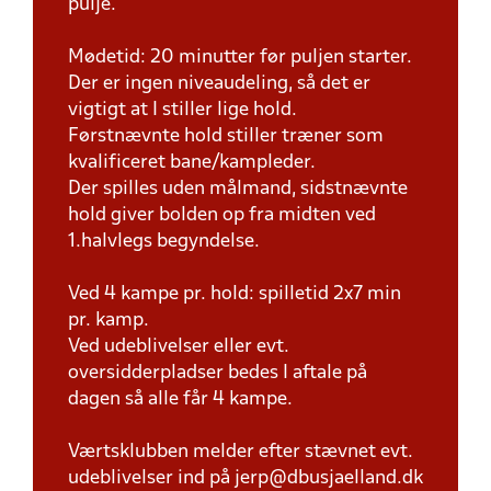
pulje.
Mødetid: 20 minutter før puljen starter.
Der er ingen niveaudeling, så det er
vigtigt at I stiller lige hold.
Førstnævnte hold stiller træner som
kvalificeret bane/kampleder.
Der spilles uden målmand, sidstnævnte
hold giver bolden op fra midten ved
1.halvlegs begyndelse.
Ved 4 kampe pr. hold: spilletid 2x7 min
pr. kamp.
Ved udeblivelser eller evt.
oversidderpladser bedes I aftale på
dagen så alle får 4 kampe.
Værtsklubben melder efter stævnet evt.
udeblivelser ind på jerp@dbusjaelland.dk