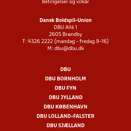
Betingelser og vilkår
Dansk Boldspil-Union
DBU Allé 1
2605 Brøndby
T: 4326 2222 (mandag - fredag 9-16)
M:
dbu@dbu.dk
DBU
DBU BORNHOLM
DBU FYN
DBU JYLLAND
DBU KØBENHAVN
DBU LOLLAND-FALSTER
DBU SJÆLLAND