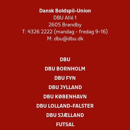
Dansk Boldspil-Union
DBU Allé 1
2605 Brøndby
T: 4326 2222 (mandag - fredag 9-16)
M:
dbu@dbu.dk
DBU
DBU BORNHOLM
DBU FYN
DBU JYLLAND
DBU KØBENHAVN
DBU LOLLAND-FALSTER
DBU SJÆLLAND
FUTSAL