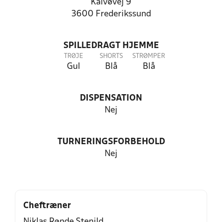
Kalvøvej 9
3600 Frederikssund
SPILLEDRAGT HJEMME
TRØJE
SHORTS
STRØMPER
Gul
Blå
Blå
DISPENSATION
Nej
TURNERINGSFORBEHOLD
Nej
Cheftræner
Niklas Rønde Stenild