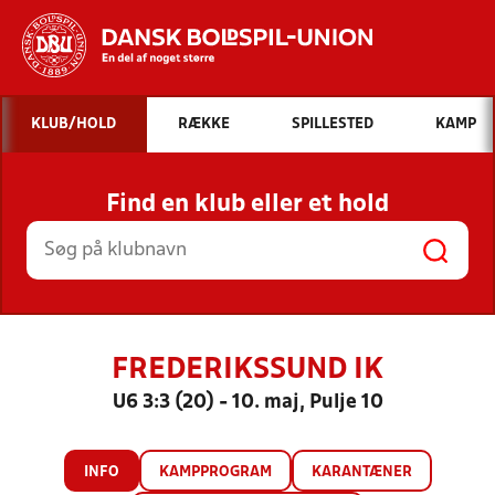
Hvad vil du søge efter?
KLUB/HOLD
RÆKKE
SPILLESTED
KAMP
INDHOLD OG NYHEDER
Find en klub eller et hold
STILLINGER, RESULTATER, KLUBBER OG
HOLD
FREDERIKSSUND IK
U6 3:3 (20) - 10. maj, Pulje 10
INFO
KAMPPROGRAM
KARANTÆNER