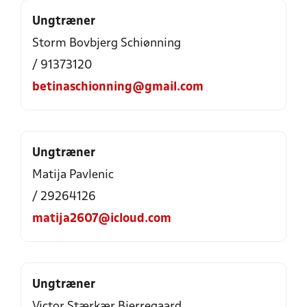
Ungtræner
Storm Bovbjerg Schiønning
/ 91373120
betinaschionning@gmail.com
Ungtræner
Matija Pavlenic
/ 29264126
matija2607@icloud.com
Ungtræner
Victor Stærkær Bjerregaard