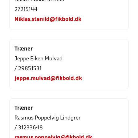
27215144
Niklas.stenild@fikbold.dk
Træner
Jeppe Eiken Mulvad
/ 29851531
jeppe.mulvad@fikbold.dk
Træner
Rasmus Poppelvig Lindgren
/ 31233648
rasmus.poppelvig@fikbold.dk