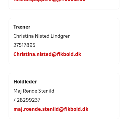
Træner
Christina Nisted Lindgren
27517895
Christina.nisted@fikbold.dk
Holdleder
Maj Rønde Stenild
/ 28299237
maj.roende.stenild@fikbold.dk