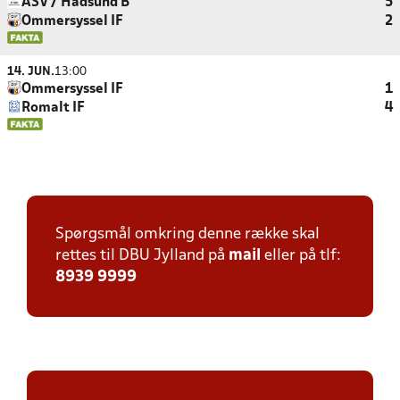
ASV / Hadsund B
5
Ommersyssel IF
2
14. JUN.
13:00
Ommersyssel IF
1
Romalt IF
4
Spørgsmål omkring denne række skal
rettes til DBU Jylland på
mail
eller på tlf:
8939 9999