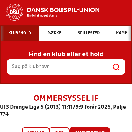
Hvad vil du søge efter?
KLUB/HOLD
RÆKKE
SPILLESTED
KAMP
INDHOLD OG NYHEDER
Find en klub eller et hold
STILLINGER, RESULTATER, KLUBBER OG
HOLD
OMMERSYSSEL IF
U13 Drenge Liga 5 (2013) 11:11/9:9 forår 2026, Pulje
774