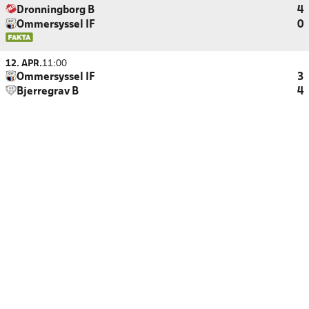
Dronningborg B
4
Ommersyssel IF
0
12. APR.
11:00
Ommersyssel IF
3
Bjerregrav B
4