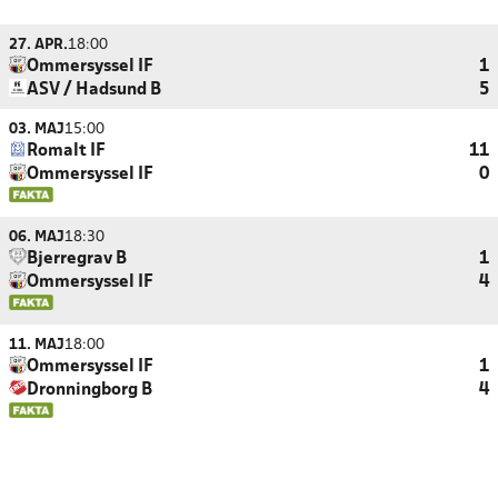
27. APR.
18:00
Ommersyssel IF
1
ASV / Hadsund B
5
03. MAJ
15:00
Romalt IF
11
Ommersyssel IF
0
06. MAJ
18:30
Bjerregrav B
1
Ommersyssel IF
4
11. MAJ
18:00
Ommersyssel IF
1
Dronningborg B
4