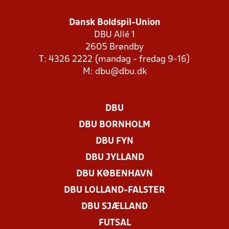
Dansk Boldspil-Union
DBU Allé 1
2605 Brøndby
T: 4326 2222 (mandag - fredag 9-16)
M:
dbu@dbu.dk
DBU
DBU BORNHOLM
DBU FYN
DBU JYLLAND
DBU KØBENHAVN
DBU LOLLAND-FALSTER
DBU SJÆLLAND
FUTSAL