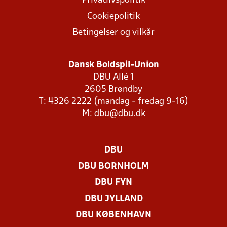
Privatlivspolitik
Cookiepolitik
Betingelser og vilkår
Dansk Boldspil-Union
DBU Allé 1
2605 Brøndby
T: 4326 2222 (mandag - fredag 9-16)
M:
dbu@dbu.dk
DBU
DBU BORNHOLM
DBU FYN
DBU JYLLAND
DBU KØBENHAVN