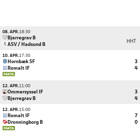
08. APR.
18:30
Bjerregrav B
HHT
ASV / Hadsund B
10. APR.
17:30
Hornbæk SF
3
Romalt IF
4
12. APR.
11:00
Ommersyssel IF
3
Bjerregrav B
4
12. APR.
15:00
Romalt IF
7
Dronningborg B
0