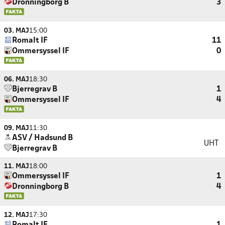
Dronningborg B
3
03. MAJ
15:00
Romalt IF
11
Ommersyssel IF
0
06. MAJ
18:30
Bjerregrav B
1
Ommersyssel IF
4
09. MAJ
11:30
ASV / Hadsund B
UHT
Bjerregrav B
11. MAJ
18:00
Ommersyssel IF
1
Dronningborg B
4
12. MAJ
17:30