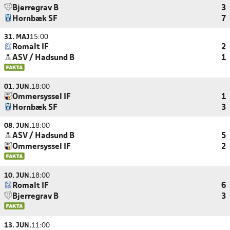
Bjerregrav B
3
Hornbæk SF
7
31. MAJ
15:00
Romalt IF
2
ASV / Hadsund B
1
01. JUN.
18:00
Ommersyssel IF
1
Hornbæk SF
3
08. JUN.
18:00
ASV / Hadsund B
5
Ommersyssel IF
2
10. JUN.
18:00
Romalt IF
6
Bjerregrav B
3
13. JUN.
11:00