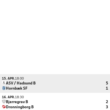
15. APR.
18:00
ASV / Hadsund B
5
Hornbæk SF
1
16. APR.
18:30
Bjerregrav B
2
Dronningborg B
3