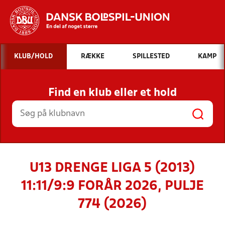
Hvad vil du søge efter?
KLUB/HOLD
RÆKKE
SPILLESTED
KAMP
INDHOLD OG NYHEDER
Find en klub eller et hold
STILLINGER, RESULTATER, KLUBBER OG
HOLD
U13 DRENGE LIGA 5 (2013)
11:11/9:9 FORÅR 2026, PULJE
774 (2026)