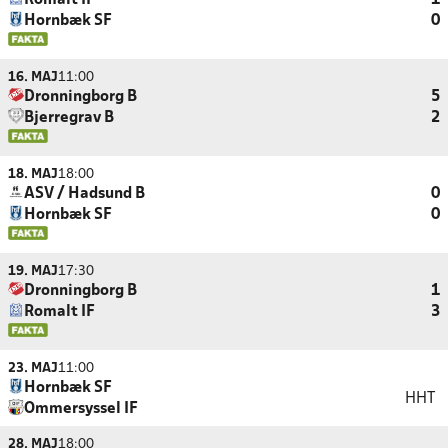
Romalt IF
1
Hornbæk SF
0
16. MAJ
11:00
Dronningborg B
5
Bjerregrav B
2
18. MAJ
18:00
ASV / Hadsund B
0
Hornbæk SF
0
19. MAJ
17:30
Dronningborg B
1
Romalt IF
3
23. MAJ
11:00
Hornbæk SF
HHT
Ommersyssel IF
28. MAJ
18:00