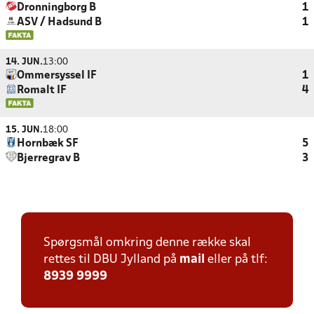
Dronningborg B
1
ASV / Hadsund B
1
14. JUN.
13:00
Ommersyssel IF
1
Romalt IF
4
15. JUN.
18:00
Hornbæk SF
5
Bjerregrav B
3
Spørgsmål omkring denne række skal
rettes til DBU Jylland på
mail
eller på tlf:
8939 9999