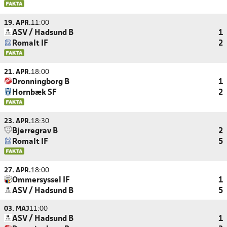
19. APR.
11:00
ASV / Hadsund B
1
Romalt IF
2
21. APR.
18:00
Dronningborg B
1
Hornbæk SF
2
23. APR.
18:30
Bjerregrav B
2
Romalt IF
5
27. APR.
18:00
Ommersyssel IF
1
ASV / Hadsund B
5
03. MAJ
11:00
ASV / Hadsund B
1