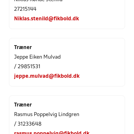
27215144
Niklas.stenild@fikbold.dk
Træner
Jeppe Eiken Mulvad
/ 29851531
jeppe.mulvad@fikbold.dk
Træner
Rasmus Poppelvig Lindgren
/ 31233648
rasmus.poppelvig@fikbold.dk