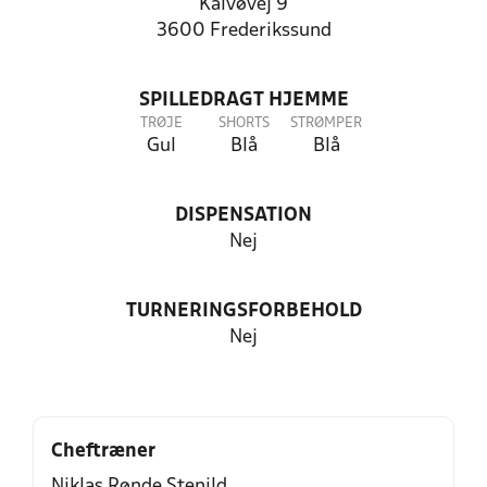
Kalvøvej 9
3600 Frederikssund
SPILLEDRAGT HJEMME
TRØJE
SHORTS
STRØMPER
Gul
Blå
Blå
DISPENSATION
Nej
TURNERINGSFORBEHOLD
Nej
Cheftræner
Niklas Rønde Stenild