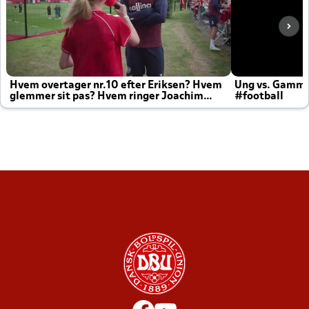
Hvem overtager nr.10 efter Eriksen? Hvem
Ung vs. Gamm
glemmer sit pas? Hvem ringer Joachim
#football
altid til efter kampe?