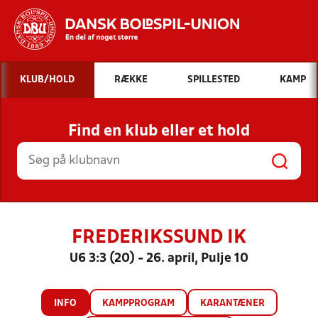
Hvad vil du søge efter?
KLUB/HOLD
RÆKKE
SPILLESTED
KAMP
INDHOLD OG NYHEDER
Find en klub eller et hold
STILLINGER, RESULTATER, KLUBBER OG
HOLD
FREDERIKSSUND IK
U6 3:3 (20) - 26. april, Pulje 10
INFO
KAMPPROGRAM
KARANTÆNER