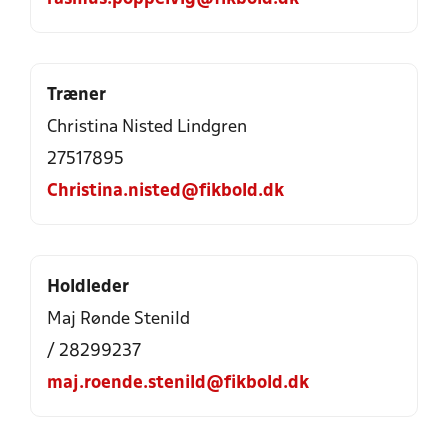
Træner
Christina Nisted Lindgren
27517895
Christina.nisted@fikbold.dk
Holdleder
Maj Rønde Stenild
/ 28299237
maj.roende.stenild@fikbold.dk