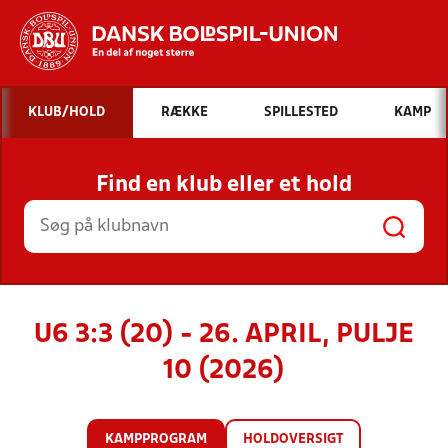
Hvad vil du søge efter?
KLUB/HOLD
RÆKKE
SPILLESTED
KAMP
INDHOLD OG NYHEDER
Find en klub eller et hold
STILLINGER, RESULTATER, KLUBBER OG
HOLD
U6 3:3 (20) - 26. APRIL, PULJE
10 (2026)
KAMPPROGRAM
HOLDOVERSIGT