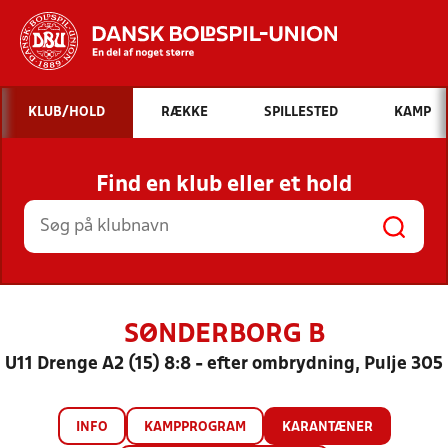
Hvad vil du søge efter?
KLUB/HOLD
RÆKKE
SPILLESTED
KAMP
INDHOLD OG NYHEDER
Find en klub eller et hold
STILLINGER, RESULTATER, KLUBBER OG
HOLD
SØNDERBORG B
U11 Drenge A2 (15) 8:8 - efter ombrydning, Pulje 305
INFO
KAMPPROGRAM
KARANTÆNER