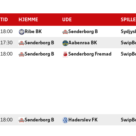
TID
HJEMME
UDE
SPILL
18:00
Ribe BK
Sønderborg B
Sydjys
17:30
Sønderborg B
Aabenraa BK
SwipBo
18:00
Sønderborg B
Sønderborg Fremad
SwipBo
18:00
Sønderborg B
Haderslev FK
SwipBo