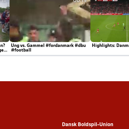
:11
00:19
en?
Ung vs. Gammel #fordanmark #dbu
Highlights: Danma
ger
#football
Dansk Boldspil-Union