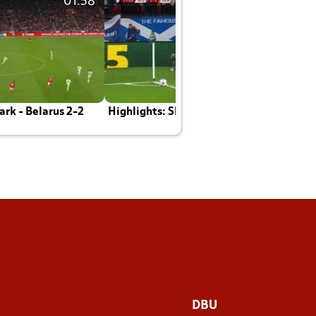
01:58
01:58
rk - Belarus 2-2
Highlights: Skotland - Danmark 4-2
J
E
DBU