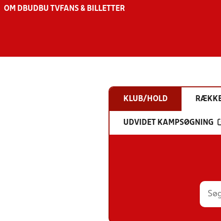
OM DBU
DBU TV
FANS & BILLETTER
KLUB/HOLD
RÆKK
UDVIDET KAMPSØGNING