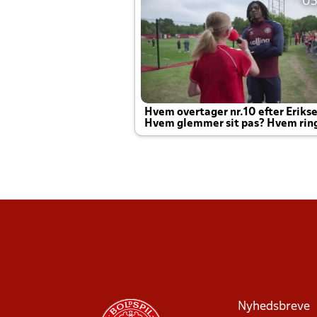
05
Hvem overtager nr.10 efter Eriks
Hvem glemmer sit pas? Hvem rin
Joachim altid til efter kampe?
Nyhedsbreve