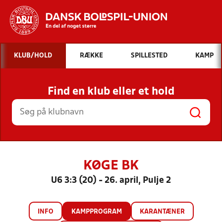
Hvad vil du søge efter?
KLUB/HOLD
RÆKKE
SPILLESTED
KAMP
INDHOLD OG NYHEDER
Find en klub eller et hold
STILLINGER, RESULTATER, KLUBBER OG
HOLD
KØGE BK
U6 3:3 (20) - 26. april, Pulje 2
INFO
KAMPPROGRAM
KARANTÆNER