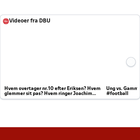
Videoer fra DBU
Hvem overtager nr.10 efter Eriksen? Hvem
Ung vs. Gamm
glemmer sit pas? Hvem ringer Joachim
#football
altid til efter kampe?