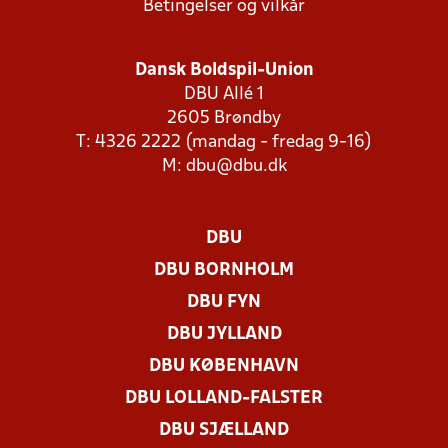
Betingelser og vilkår
Dansk Boldspil-Union
DBU Allé 1
2605 Brøndby
T: 4326 2222 (mandag - fredag 9-16)
M:
dbu@dbu.dk
DBU
DBU BORNHOLM
DBU FYN
DBU JYLLAND
DBU KØBENHAVN
DBU LOLLAND-FALSTER
DBU SJÆLLAND