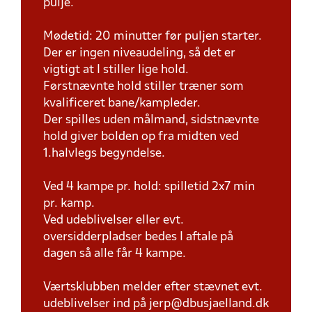
pulje.
Mødetid: 20 minutter før puljen starter.
Der er ingen niveaudeling, så det er
vigtigt at I stiller lige hold.
Førstnævnte hold stiller træner som
kvalificeret bane/kampleder.
Der spilles uden målmand, sidstnævnte
hold giver bolden op fra midten ved
1.halvlegs begyndelse.
Ved 4 kampe pr. hold: spilletid 2x7 min
pr. kamp.
Ved udeblivelser eller evt.
oversidderpladser bedes I aftale på
dagen så alle får 4 kampe.
Værtsklubben melder efter stævnet evt.
udeblivelser ind på jerp@dbusjaelland.dk