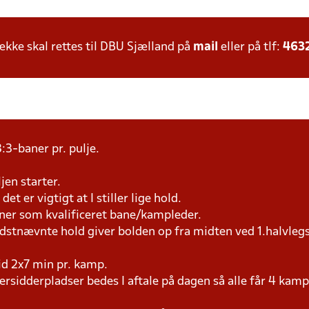
ke skal rettes til DBU Sjælland på
mail
eller på tlf:
463
:3-baner pr. pulje.
jen starter.
et er vigtigt at I stiller lige hold.
æner som kvalificeret bane/kampleder.
idstnævnte hold giver bolden op fra midten ved 1.halvleg
tid 2x7 min pr. kamp.
versidderpladser bedes I aftale på dagen så alle får 4 kamp