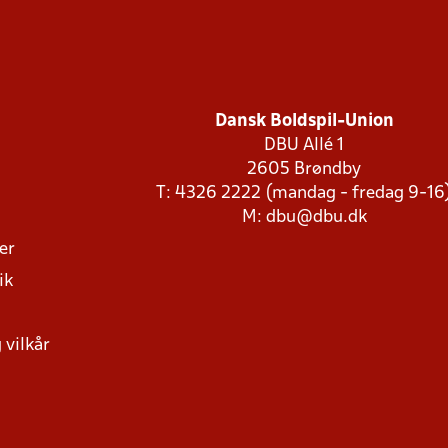
Dansk Boldspil-Union
DBU Allé 1
2605 Brøndby
T: 4326 2222 (mandag - fredag 9-16
M:
dbu@dbu.dk
ger
ik
 vilkår