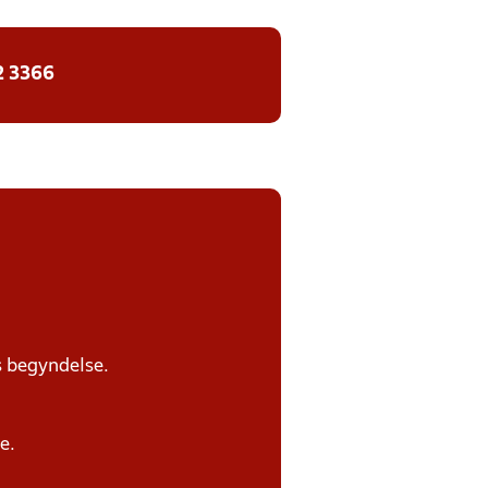
2 3366
s begyndelse.
e.