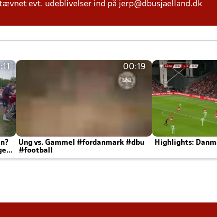
tævnet evt. udeblivelser ind på jerp@dbusjaelland.dk
:11
00:19
en?
Ung vs. Gammel #fordanmark #dbu
Highlights: Danma
ger
#football