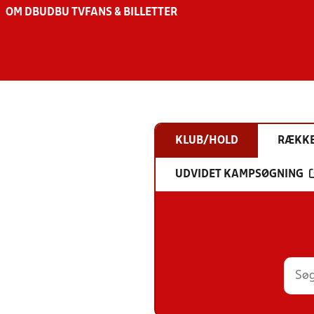
OM DBU
DBU TV
FANS & BILLETTER
KLUB/HOLD
RÆKK
UDVIDET KAMPSØGNING