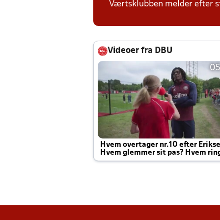
Værtsklubben melder efter s
Videoer fra DBU
05
Hvem overtager nr.10 efter Eriks
Hvem glemmer sit pas? Hvem rin
Joachim altid til efter kampe?