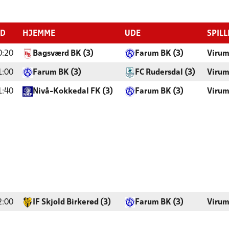
ID
HJEMME
UDE
SPIL
0:20
Bagsværd BK (3)
Farum BK (3)
Virum
1:00
Farum BK (3)
FC Rudersdal (3)
Virum
1:40
Nivå-Kokkedal FK (3)
Farum BK (3)
Virum
2:00
IF Skjold Birkerød (3)
Farum BK (3)
Virum