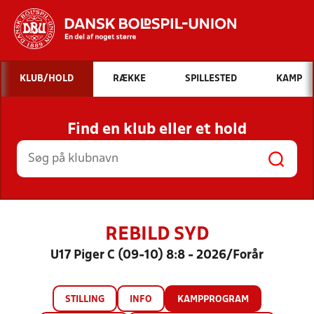
Hvad vil du søge efter?
KLUB/HOLD
RÆKKE
SPILLESTED
KAMP
INDHOLD OG NYHEDER
Find en klub eller et hold
STILLINGER, RESULTATER, KLUBBER OG
HOLD
REBILD SYD
U17 Piger C (09-10) 8:8 - 2026/Forår
STILLING
INFO
KAMPPROGRAM