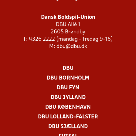
Dansk Boldspil-Union
DBU Allé 1
2605 Brøndby
T: 4326 2222 (mandag - fredag 9-16)
M:
dbu@dbu.dk
DBU
DBU BORNHOLM
DBU FYN
DBU JYLLAND
DBU KØBENHAVN
DBU LOLLAND-FALSTER
DBU SJÆLLAND