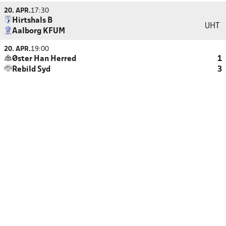
20. APR.
17:30
Hirtshals B
UHT
Aalborg KFUM
20. APR.
19:00
Øster Han Herred
1
Rebild Syd
3