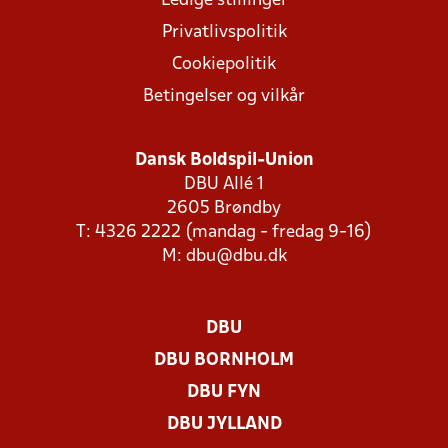
Ledige stillinger
Privatlivspolitik
Cookiepolitik
Betingelser og vilkår
Dansk Boldspil-Union
DBU Allé 1
2605 Brøndby
T: 4326 2222 (mandag - fredag 9-16)
M:
dbu@dbu.dk
DBU
DBU BORNHOLM
DBU FYN
DBU JYLLAND