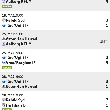
Aalborg KFUM
4
18. MAJ
19:00
Rebild Syd
3
Tårs/Ugilt IF
1
25. MAJ
11:00
Øster Han Herred
UHT
Aalborg KFUM
25. MAJ
19:00
Tårs/Ugilt IF
2
Vraa/Børglum IF
4
28. MAJ
19:00
Tårs/Ugilt IF
3
Øster Han Herred
1
28. MAJ
19:00
Rebild Syd
7
Hirtshals B
1