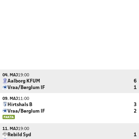
04. MAJ
19:00
Aalborg KFUM
6
Vraa/Børglum IF
1
09. MAJ
11:00
Hirtshals B
3
Vraa/Børglum IF
2
11. MAJ
19:00
Rebild Syd
1