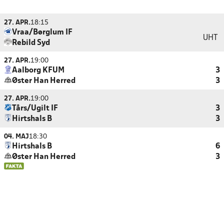
27. APR.
18:15
Vraa/Børglum IF
UHT
Rebild Syd
27. APR.
19:00
Aalborg KFUM
3
Øster Han Herred
3
27. APR.
19:00
Tårs/Ugilt IF
3
Hirtshals B
3
04. MAJ
18:30
Hirtshals B
6
Øster Han Herred
3