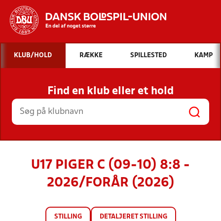
Hvad vil du søge efter?
KLUB/HOLD
RÆKKE
SPILLESTED
KAMP
INDHOLD OG NYHEDER
Find en klub eller et hold
STILLINGER, RESULTATER, KLUBBER OG
HOLD
U17 PIGER C (09-10) 8:8 -
2026/FORÅR (2026)
STILLING
DETALJERET STILLING