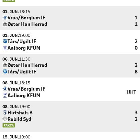
01. JUN.
18:15
Vraa/Børglum IF
1
Øster Han Herred
1
01. JUN.
19:00
Tårs/Ugilt IF
2
Aalborg KFUM
0
06. JUN.
11:30
Øster Han Herred
2
Tårs/Ugilt IF
8
08. JUN.
18:15
Vraa/Børglum IF
UHT
Aalborg KFUM
08. JUN.
19:00
Hirtshals B
3
Rebild Syd
2
15. JUN.
19:00