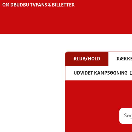
OM DBU
DBU TV
FANS & BILLETTER
KLUB/HOLD
RÆKK
UDVIDET KAMPSØGNING