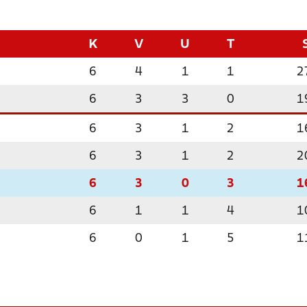
K
V
U
T
6
4
1
1
2
6
3
3
0
1
6
3
1
2
1
6
3
1
2
2
6
3
0
3
1
6
1
1
4
1
6
0
1
5
1