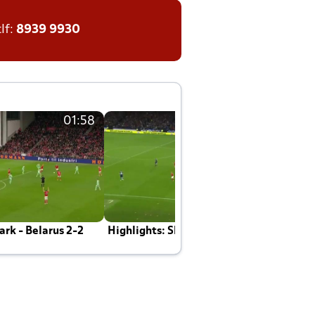
tlf:
8939 9930
01:58
01:58
rk - Belarus 2-2
Highlights: Skotland - Danmark 4-2
J
E