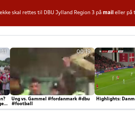
ke skal rettes til DBU Jylland Region 3 på
mail
eller på 
:11
00:19
en?
Ung vs. Gammel #fordanmark #dbu
Highlights: Danma
ger
#football