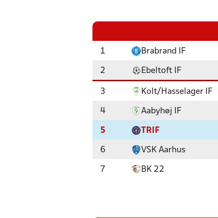
1
Brabrand IF
2
Ebeltoft IF
3
Kolt/Hasselager IF
4
Aabyhøj IF
5
TRIF
6
VSK Aarhus
7
BK 22