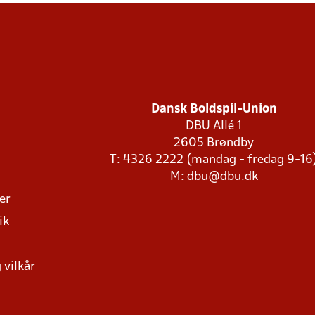
Dansk Boldspil-Union
DBU Allé 1
2605 Brøndby
T: 4326 2222 (mandag - fredag 9-16
M:
dbu@dbu.dk
ger
ik
 vilkår