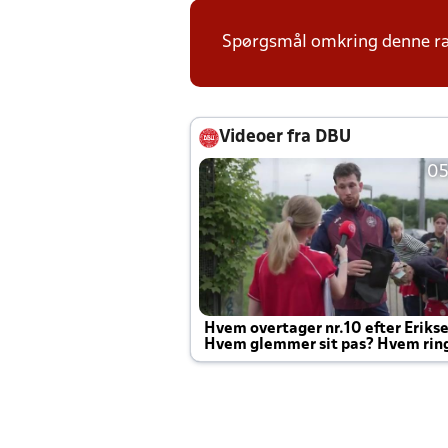
Spørgsmål omkring denne ræk
Videoer fra DBU
05
Hvem overtager nr.10 efter Eriks
Hvem glemmer sit pas? Hvem rin
Joachim altid til efter kampe?