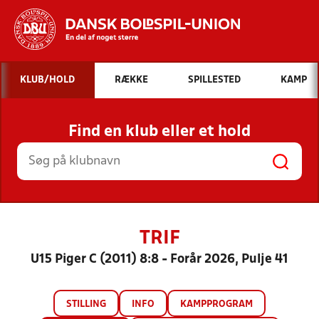
Hvad vil du søge efter?
KLUB/HOLD
RÆKKE
SPILLESTED
KAMP
INDHOLD OG NYHEDER
Find en klub eller et hold
STILLINGER, RESULTATER, KLUBBER OG
HOLD
TRIF
U15 Piger C (2011) 8:8 - Forår 2026, Pulje 41
STILLING
INFO
KAMPPROGRAM