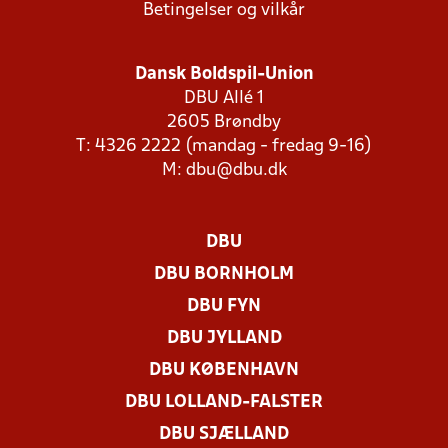
Betingelser og vilkår
Dansk Boldspil-Union
DBU Allé 1
2605 Brøndby
T: 4326 2222 (mandag - fredag 9-16)
M:
dbu@dbu.dk
DBU
DBU BORNHOLM
DBU FYN
DBU JYLLAND
DBU KØBENHAVN
DBU LOLLAND-FALSTER
DBU SJÆLLAND