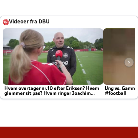
Videoer fra DBU
Hvem overtager nr.10 efter Eriksen? Hvem
Ung vs. Gamm
glemmer sit pas? Hvem ringer Joachim
#football
altid til efter kampe?