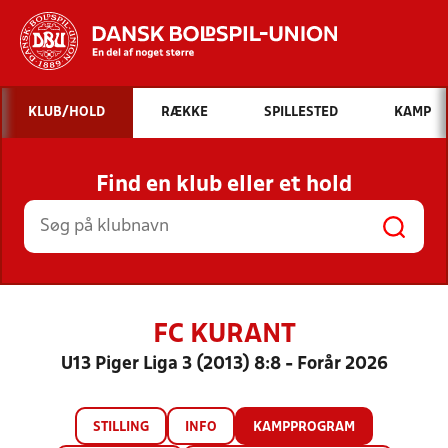
Hvad vil du søge efter?
KLUB/HOLD
RÆKKE
SPILLESTED
KAMP
INDHOLD OG NYHEDER
Find en klub eller et hold
STILLINGER, RESULTATER, KLUBBER OG
HOLD
FC KURANT
U13 Piger Liga 3 (2013) 8:8 - Forår 2026
STILLING
INFO
KAMPPROGRAM