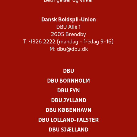
Betingelser og vilkår
Dansk Boldspil-Union
DBU Allé 1
2605 Brøndby
T: 4326 2222 (mandag - fredag 9-16)
M:
dbu@dbu.dk
DBU
DBU BORNHOLM
DBU FYN
DBU JYLLAND
DBU KØBENHAVN
DBU LOLLAND-FALSTER
DBU SJÆLLAND