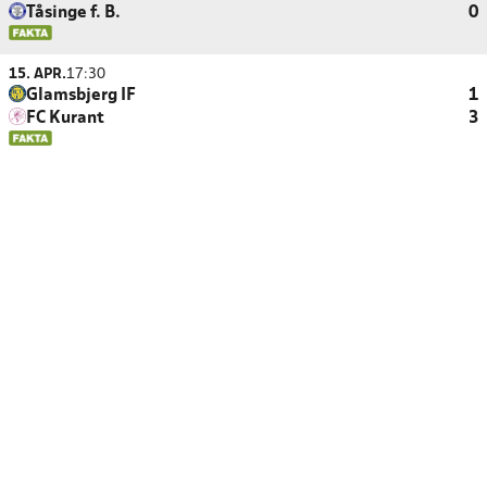
Tåsinge f. B.
0
15. APR.
17:30
Glamsbjerg IF
1
FC Kurant
3