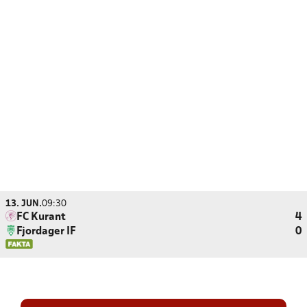
13. JUN.
09:30
FC Kurant
4
Fjordager IF
0