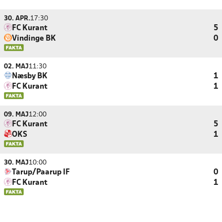
30. APR.
17:30
FC Kurant
5
Vindinge BK
0
02. MAJ
11:30
Næsby BK
1
FC Kurant
1
09. MAJ
12:00
FC Kurant
5
OKS
1
30. MAJ
10:00
Tarup/Paarup IF
0
FC Kurant
1