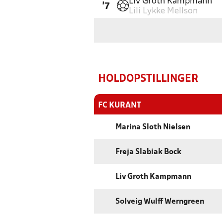
Liv Groth Kampmann
'7
Lili Lykke Mellson
HOLDOPSTILLINGER
FC KURANT
Marina Sloth Nielsen
Freja Slabiak Bock
Liv Groth Kampmann
Solveig Wulff Werngreen