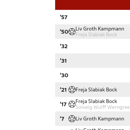
'57
Liv Groth Kampmann
'50
Freja Slabiak Bock
'32
'31
'30
Freja Slabiak Bock
'21
Freja Slabiak Bock
'17
Solveig Wulff Werngre
Liv Groth Kampmann
'7