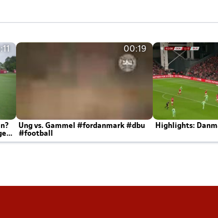
:11
00:19
en?
Ung vs. Gammel #fordanmark #dbu
Highlights: Danma
ger
#football