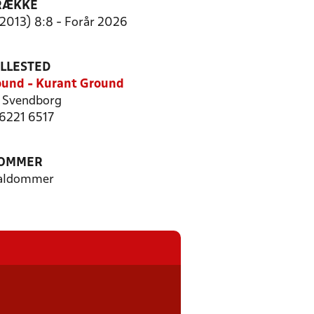
RÆKKE
(2013) 8:8 - Forår 2026
ILLESTED
und - Kurant Ground
 Svendborg
 6221 6517
OMMER
aldommer