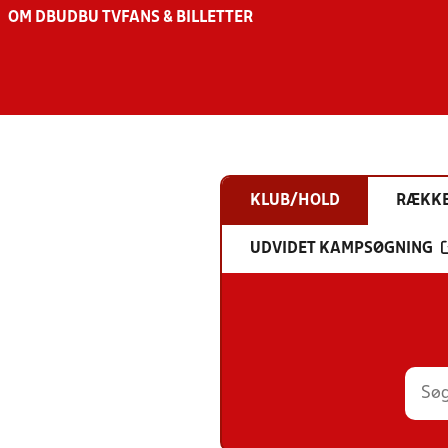
OM DBU
DBU TV
FANS & BILLETTER
KLUB/HOLD
RÆKK
UDVIDET KAMPSØGNING