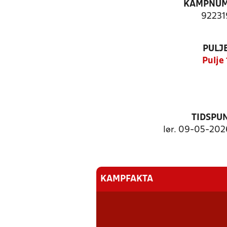
KAMPNU
92231
PULJ
Pulje 
TIDSPU
lør. 09-05-2026
KAMPFAKTA