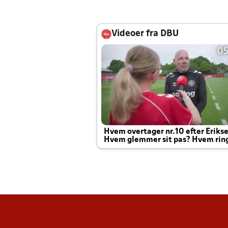
Videoer fra DBU
05
Hvem overtager nr.10 efter Eriks
Hvem glemmer sit pas? Hvem rin
Joachim altid til efter kampe?