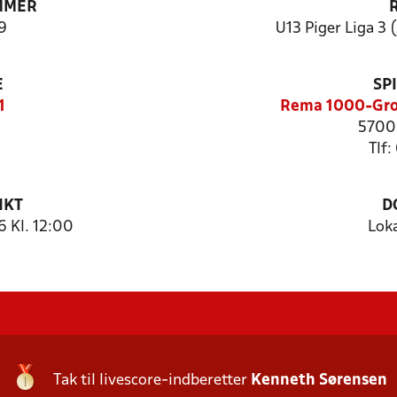
MMER
9
U13 Piger Liga 3 
E
SP
1
Rema 1000-Gro
5700
Tlf:
NKT
D
 Kl. 12:00
Lok
Tak til livescore-indberetter
Kenneth Sørensen