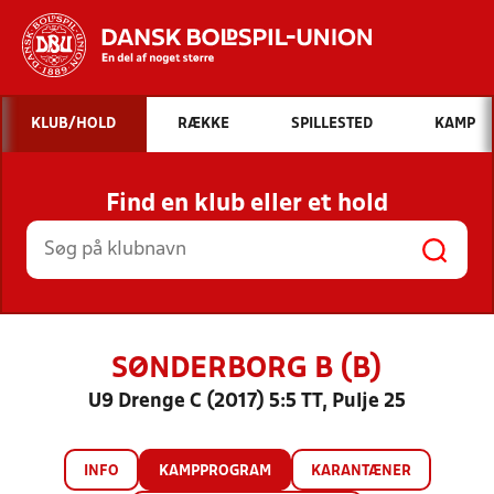
Hvad vil du søge efter?
KLUB/HOLD
RÆKKE
SPILLESTED
KAMP
INDHOLD OG NYHEDER
Find en klub eller et hold
STILLINGER, RESULTATER, KLUBBER OG
HOLD
SØNDERBORG B (B)
U9 Drenge C (2017) 5:5 TT, Pulje 25
INFO
KAMPPROGRAM
KARANTÆNER