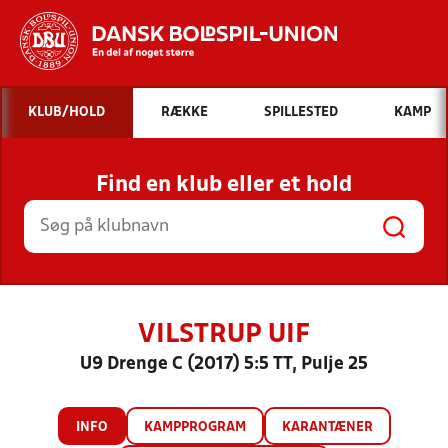
Hvad vil du søge efter?
KLUB/HOLD
RÆKKE
SPILLESTED
KAMP
INDHOLD OG NYHEDER
Find en klub eller et hold
STILLINGER, RESULTATER, KLUBBER OG
HOLD
VILSTRUP UIF
U9 Drenge C (2017) 5:5 TT, Pulje 25
INFO
KAMPPROGRAM
KARANTÆNER