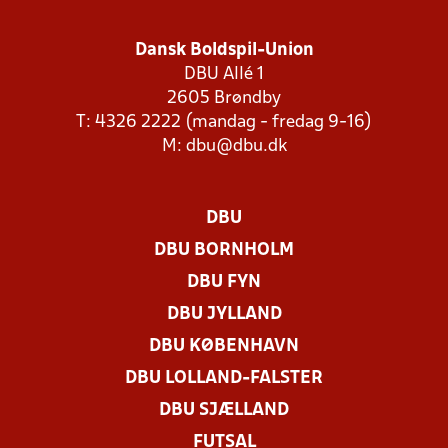
Dansk Boldspil-Union
DBU Allé 1
2605 Brøndby
T: 4326 2222 (mandag - fredag 9-16)
M:
dbu@dbu.dk
DBU
DBU BORNHOLM
DBU FYN
DBU JYLLAND
DBU KØBENHAVN
DBU LOLLAND-FALSTER
DBU SJÆLLAND
FUTSAL