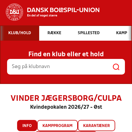
Hvad vil du søge efter?
KLUB/HOLD
RÆKKE
SPILLESTED
KAMP
INDHOLD OG NYHEDER
Find en klub eller et hold
STILLINGER, RESULTATER, KLUBBER OG
HOLD
VINDER JÆGERSBORG/CULPA
Kvindepokalen 2026/27 - Øst
INFO
KAMPPROGRAM
KARANTÆNER