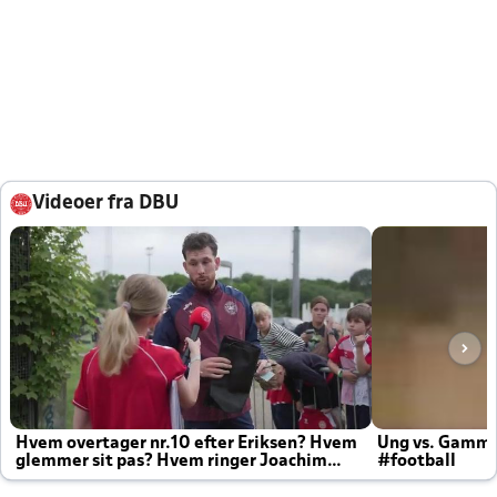
Videoer fra DBU
Hvem overtager nr.10 efter Eriksen? Hvem
Ung vs. Gamm
glemmer sit pas? Hvem ringer Joachim
#football
altid til efter kampe?