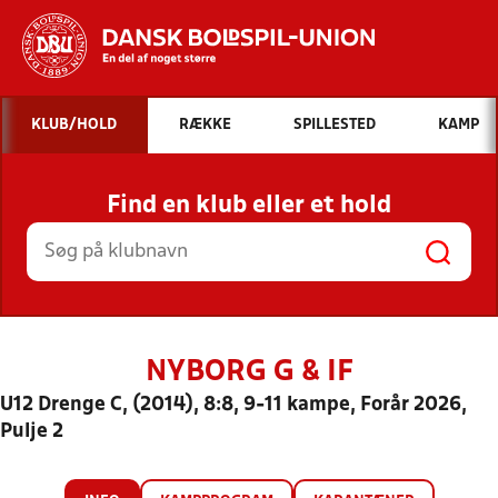
Hvad vil du søge efter?
KLUB/HOLD
RÆKKE
SPILLESTED
KAMP
INDHOLD OG NYHEDER
Find en klub eller et hold
STILLINGER, RESULTATER, KLUBBER OG
HOLD
NYBORG G & IF
U12 Drenge C, (2014), 8:8, 9-11 kampe, Forår 2026,
Pulje 2