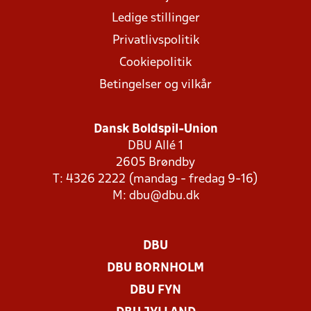
Ledige stillinger
Privatlivspolitik
Cookiepolitik
Betingelser og vilkår
Dansk Boldspil-Union
DBU Allé 1
2605 Brøndby
T: 4326 2222 (mandag - fredag 9-16)
M:
dbu@dbu.dk
DBU
DBU BORNHOLM
DBU FYN