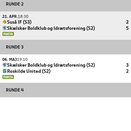
RUNDE 2
21. APR.
18:30
Suså IF (S3)
2
Skælskør Boldklub og Idrætsforening (S2)
5
RUNDE 3
06. MAJ
19:10
Skælskør Boldklub og Idrætsforening (S2)
3
Roskilde United (S2)
2
RUNDE 4