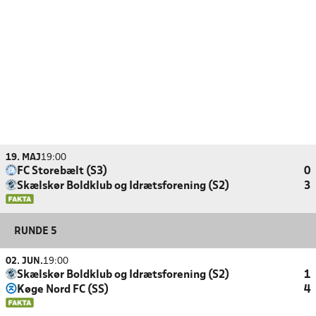
19. MAJ
19:00
FC Storebælt (S3)
0
Skælskør Boldklub og Idrætsforening (S2)
3
RUNDE 5
02. JUN.
19:00
Skælskør Boldklub og Idrætsforening (S2)
1
Køge Nord FC (SS)
4