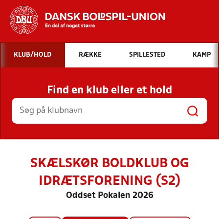
Hvad vil du søge efter?
KLUB/HOLD
RÆKKE
SPILLESTED
KAMP
INDHOLD OG NYHEDER
Find en klub eller et hold
STILLINGER, RESULTATER, KLUBBER OG
HOLD
SKÆLSKØR BOLDKLUB OG
IDRÆTSFORENING (S2)
Oddset Pokalen 2026