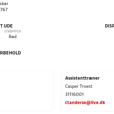
skør
0767
T UDE
DIS
STRØMPER
Rød
ORBEHOLD
Assistenttræner
Casper Troest
31116001
ctanderse@live.dk