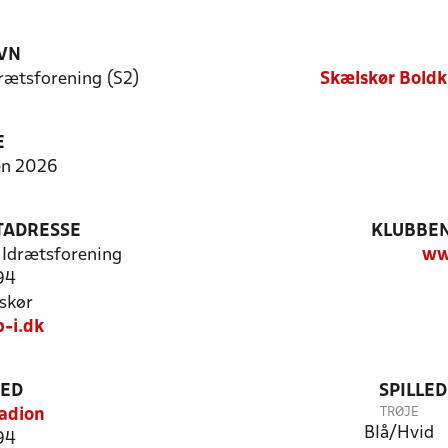
VN
rætsforening (S2)
Skælskør Boldk
E
en 2026
TADRESSE
KLUBBEN
 Idrætsforening
ww
94
skør
-i.dk
TED
SPILLE
TRØJE
adion
Blå/Hvid
94