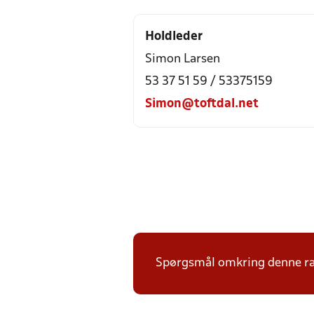
Holdleder
Simon Larsen
53 37 51 59 / 53375159
Simon@toftdal.net
Spørgsmål omkring denne ræk