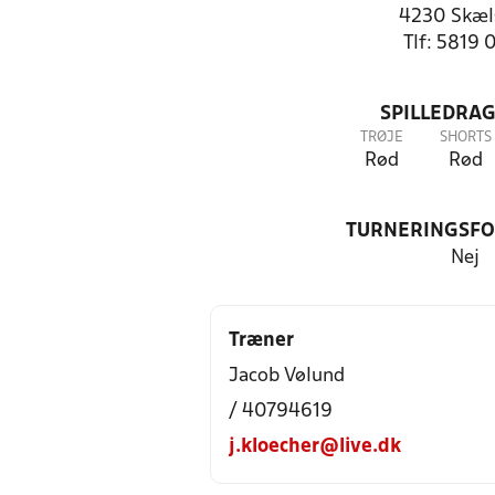
4230 Skæl
Tlf: 5819 
SPILLEDRAG
TRØJE
SHORTS
Rød
Rød
TURNERINGSF
Nej
Træner
Jacob Vølund
/ 40794619
j.kloecher@live.dk