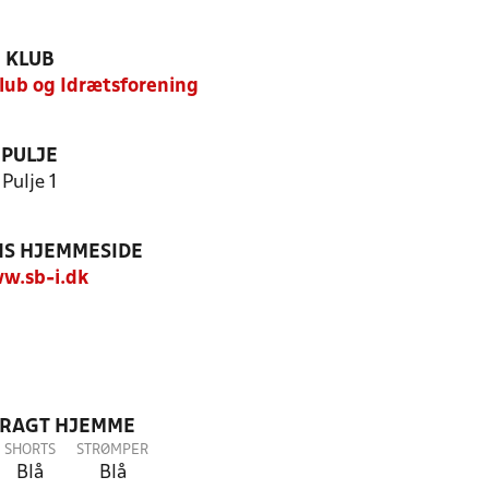
KLUB
lub og Idrætsforening
PULJE
Pulje 1
S HJEMMESIDE
w.sb-i.dk
DRAGT HJEMME
SHORTS
STRØMPER
Blå
Blå