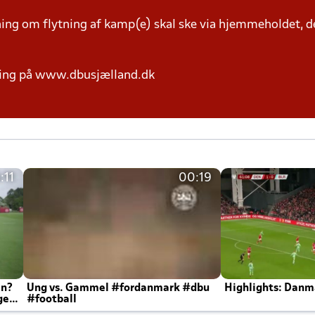
g om flytning af kamp(e) skal ske via hjemmeholdet, der
ring på www.dbusjælland.dk
:11
00:19
en?
Ung vs. Gammel #fordanmark #dbu
Highlights: Danma
ger
#football