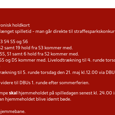
ronisk holdkort
længet spilletid - man går direkte til straffesparkskonkur
S3 S4 S5 og S6
a S2 samt 19 hold fra S3 kommer med.
a SS, S1 samt 6 hold fra S2 kommer med.
 SS og DS kommer med. Livelodtrækning til 4. runde torsd
e
rækning til 5. runde torsdag den 21. maj kl.12.00 via DB
 videre til DBUs 1. runde efter sommerferien.
ampe
skal
hjemmeholdet på spilledagen senest kl. 24.00 i
 kan hjemmeholdet blive idømt bøde.
 hjemmebane.