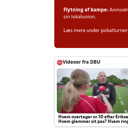
Flytning af kampe:
Anmodnin
sin lokalunion.
Læs mere under pokalturne
Videoer fra DBU
05
Hvem overtager nr.10 efter Eriks
Hvem glemmer sit pas? Hvem rin
Joachim altid til efter kampe?