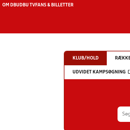
OM DBU
DBU TV
FANS & BILLETTER
KLUB/HOLD
RÆKK
UDVIDET KAMPSØGNING