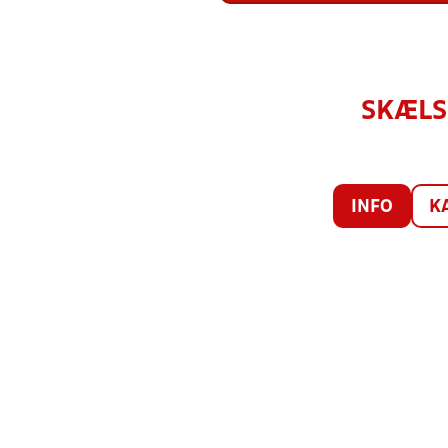
SKÆLS
INFO
K