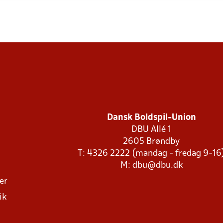
Dansk Boldspil-Union
DBU Allé 1
2605 Brøndby
T: 4326 2222 (mandag - fredag 9-16
M:
dbu@dbu.dk
ger
ik