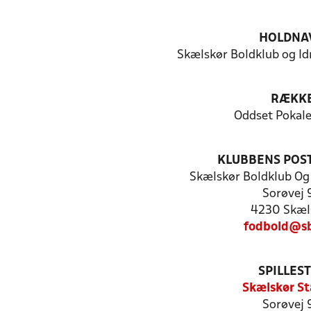
HOLDNA
Skælskør Boldklub og Id
RÆKK
Oddset Pokal
KLUBBENS POS
Skælskør Boldklub Og
Sorøvej 
4230 Skæl
fodbold@sb
SPILLES
Skælskør St
Sorøvej 