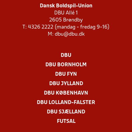
Dansk Boldspil-Union
DBU Allé 1
2605 Brøndby
T: 4326 2222 (mandag - fredag 9-16)
M:
dbu@dbu.dk
DBU
DBU BORNHOLM
DBU FYN
DBU JYLLAND
DBU KØBENHAVN
DBU LOLLAND-FALSTER
DBU SJÆLLAND
FUTSAL