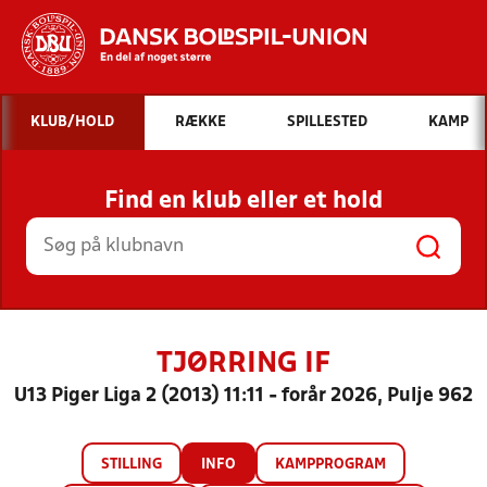
Hvad vil du søge efter?
KLUB/HOLD
RÆKKE
SPILLESTED
KAMP
INDHOLD OG NYHEDER
Find en klub eller et hold
STILLINGER, RESULTATER, KLUBBER OG
HOLD
TJØRRING IF
U13 Piger Liga 2 (2013) 11:11 - forår 2026, Pulje 962
STILLING
INFO
KAMPPROGRAM