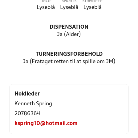
TRØJE
SHORTS
STRØMPER
Lyseblå
Lyseblå
Lyseblå
DISPENSATION
Ja (Alder)
TURNERINGSFORBEHOLD
Ja (Frataget retten til at spille om JM)
Holdleder
Kenneth Spring
20786364
kspring10@hotmail.com