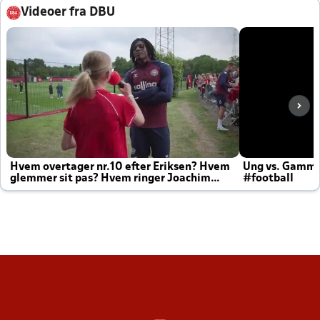
Videoer fra DBU
Hvem overtager nr.10 efter Eriksen? Hvem
Ung vs. Gamm
glemmer sit pas? Hvem ringer Joachim
#football
altid til efter kampe?