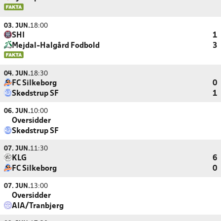
03. JUN.
18:00
SHI
1
Mejdal-Halgård Fodbold
3
04. JUN.
18:30
FC Silkeborg
0
Skødstrup SF
1
06. JUN.
10:00
Oversidder
Skødstrup SF
07. JUN.
11:30
KLG
6
FC Silkeborg
0
07. JUN.
13:00
Oversidder
AIA/Tranbjerg