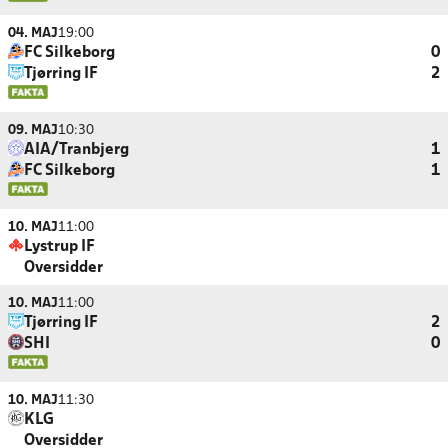
04. MAJ
19:00
FC Silkeborg
0
Tjørring IF
2
09. MAJ
10:30
AIA/Tranbjerg
1
FC Silkeborg
1
10. MAJ
11:00
Lystrup IF
Oversidder
10. MAJ
11:00
Tjørring IF
2
SHI
0
10. MAJ
11:30
KLG
Oversidder