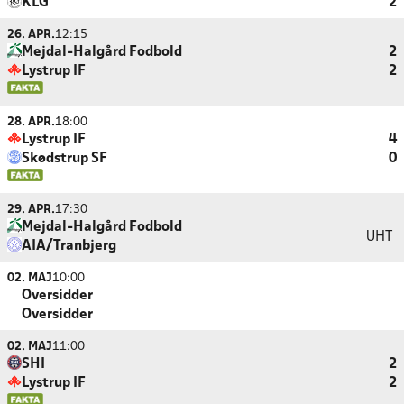
KLG
2
26. APR.
12:15
Mejdal-Halgård Fodbold
2
Lystrup IF
2
28. APR.
18:00
Lystrup IF
4
Skødstrup SF
0
29. APR.
17:30
Mejdal-Halgård Fodbold
UHT
AIA/Tranbjerg
02. MAJ
10:00
Oversidder
Oversidder
02. MAJ
11:00
SHI
2
Lystrup IF
2