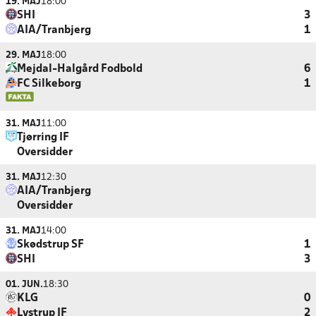
19. MAJ
18:00
SHI
3
AIA/Tranbjerg
1
29. MAJ
18:00
Mejdal-Halgård Fodbold
6
FC Silkeborg
1
31. MAJ
11:00
Tjørring IF
Oversidder
31. MAJ
12:30
AIA/Tranbjerg
Oversidder
31. MAJ
14:00
Skødstrup SF
1
SHI
3
01. JUN.
18:30
KLG
0
Lystrup IF
2