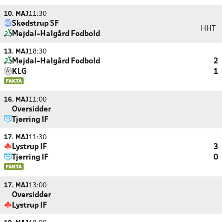
10. MAJ
11:30
Skødstrup SF
HHT
Mejdal-Halgård Fodbold
13. MAJ
18:30
Mejdal-Halgård Fodbold
2
KLG
1
16. MAJ
11:00
Oversidder
Tjørring IF
17. MAJ
11:30
Lystrup IF
3
Tjørring IF
0
17. MAJ
13:00
Oversidder
Lystrup IF