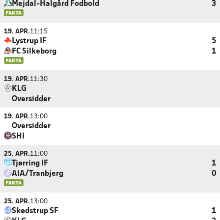
Mejdal-Halgård Fodbold
3
19. APR.
11:15
Lystrup IF
5
FC Silkeborg
1
19. APR.
11:30
KLG
Oversidder
19. APR.
13:00
Oversidder
SHI
25. APR.
11:00
Tjørring IF
1
AIA/Tranbjerg
0
25. APR.
13:00
Skødstrup SF
1