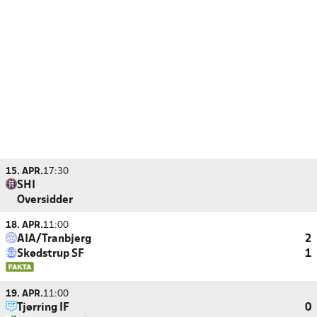
15. APR.
17:30
SHI
Oversidder
18. APR.
11:00
AIA/Tranbjerg
2
Skødstrup SF
1
19. APR.
11:00
Tjørring IF
0