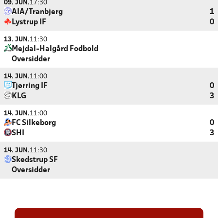
09. JUN.
17:30
AIA/Tranbjerg
1
Lystrup IF
0
13. JUN.
11:30
Mejdal-Halgård Fodbold
Oversidder
14. JUN.
11:00
Tjørring IF
0
KLG
3
14. JUN.
11:00
FC Silkeborg
0
SHI
3
14. JUN.
11:30
Skødstrup SF
Oversidder