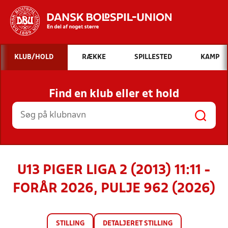
Hvad vil du søge efter?
KLUB/HOLD
RÆKKE
SPILLESTED
KAMP
INDHOLD OG NYHEDER
Find en klub eller et hold
STILLINGER, RESULTATER, KLUBBER OG
HOLD
U13 PIGER LIGA 2 (2013) 11:11 -
FORÅR 2026, PULJE 962 (2026)
STILLING
DETALJERET STILLING