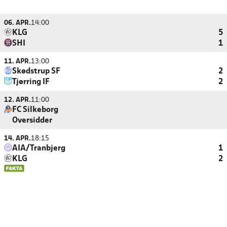
06. APR.
14:00
KLG
5
SHI
1
11. APR.
13:00
Skødstrup SF
2
Tjørring IF
2
12. APR.
11:00
FC Silkeborg
Oversidder
14. APR.
18:15
AIA/Tranbjerg
1
KLG
2