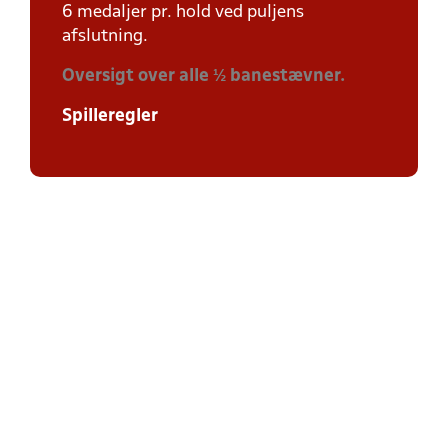
6 medaljer pr. hold ved puljens
afslutning.
Oversigt over alle ½ banestævner.
Spilleregler