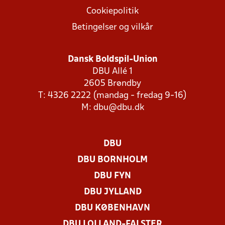
Cookiepolitik
Betingelser og vilkår
Dansk Boldspil-Union
DBU Allé 1
2605 Brøndby
T: 4326 2222 (mandag - fredag 9-16)
M:
dbu@dbu.dk
DBU
DBU BORNHOLM
DBU FYN
DBU JYLLAND
DBU KØBENHAVN
DBU LOLLAND-FALSTER