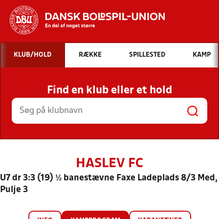
Hvad vil du søge efter?
KLUB/HOLD
RÆKKE
SPILLESTED
KAMP
INDHOLD OG NYHEDER
Find en klub eller et hold
STILLINGER, RESULTATER, KLUBBER OG
HOLD
HASLEV FC
U7 dr 3:3 (19) ½ banestævne Faxe Ladeplads 8/3 Med,
Pulje 3