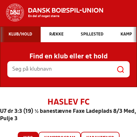
Hvad vil du søge efter?
KLUB/HOLD
RÆKKE
SPILLESTED
KAMP
INDHOLD OG NYHEDER
Find en klub eller et hold
STILLINGER, RESULTATER, KLUBBER OG
HOLD
HASLEV FC
U7 dr 3:3 (19) ½ banestævne Faxe Ladeplads 8/3 Med,
Pulje 3