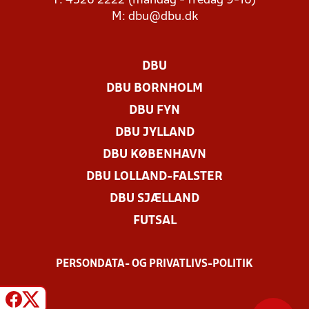
T: 4326 2222 (mandag - fredag 9-16)
M:
dbu@dbu.dk
DBU
DBU BORNHOLM
DBU FYN
DBU JYLLAND
DBU KØBENHAVN
DBU LOLLAND-FALSTER
DBU SJÆLLAND
FUTSAL
PERSONDATA- OG PRIVATLIVS-POLITIK