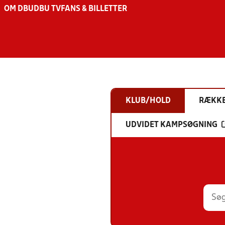
OM DBU
DBU TV
FANS & BILLETTER
KLUB/HOLD
RÆKK
UDVIDET KAMPSØGNING