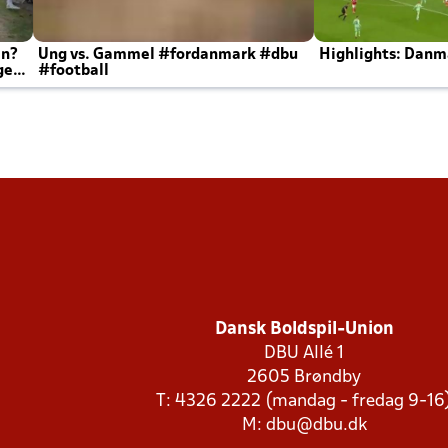
en?
Ung vs. Gammel #fordanmark #dbu
Highlights: Danma
ger
#football
Dansk Boldspil-Union
DBU Allé 1
2605 Brøndby
T: 4326 2222 (mandag - fredag 9-16
M:
dbu@dbu.dk