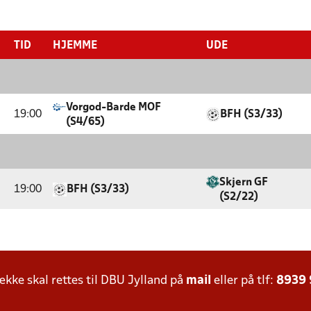
TID
HJEMME
UDE
Vorgod-Barde MOF
19:00
BFH (S3/33)
(S4/65)
Skjern GF
19:00
BFH (S3/33)
(S2/22)
ke skal rettes til DBU Jylland på
mail
eller på tlf:
8939