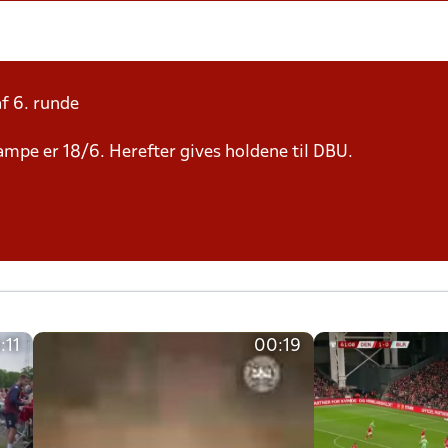
af 6. runde
 kampe er 18/6. Herefter gives holdene til DBU.
:11
00:19