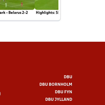
rk - Belarus 2-2
Highlights: Skotland - Danmark 4-2
J
E
DBU
DBU BORNHOLM
DBU FYN
)
DBU JYLLAND