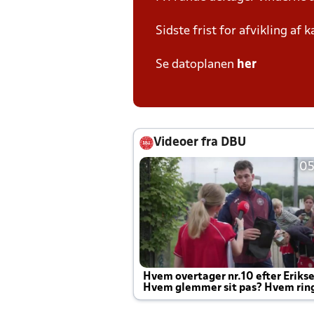
Sidste frist for afvikling af
Se datoplanen
her
Videoer fra DBU
05
Hvem overtager nr.10 efter Eriks
Hvem glemmer sit pas? Hvem rin
Joachim altid til efter kampe?