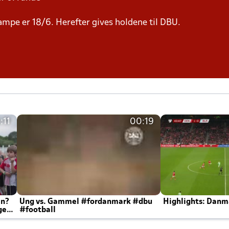
 kampe er 18/6. Herefter gives holdene til DBU.
:11
00:19
en?
Ung vs. Gammel #fordanmark #dbu
Highlights: Danma
ger
#football