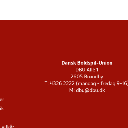
Dansk Boldspil-Union
DBU Allé 1
2605 Brøndby
T: 4326 2222 (mandag - fredag 9-16
M:
dbu@dbu.dk
ger
ik
 vilkår