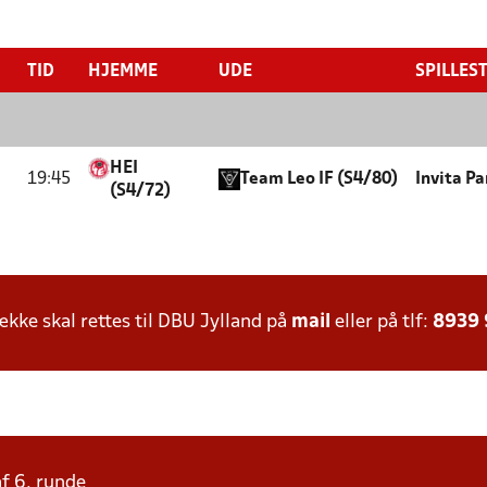
TID
HJEMME
UDE
SPILLES
HEI
19:45
Team Leo IF (S4/80)
Invita P
(S4/72)
ke skal rettes til DBU Jylland på
mail
eller på tlf:
8939
af 6. runde