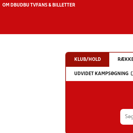
OM DBU
DBU TV
FANS & BILLETTER
KLUB/HOLD
RÆKK
UDVIDET KAMPSØGNING