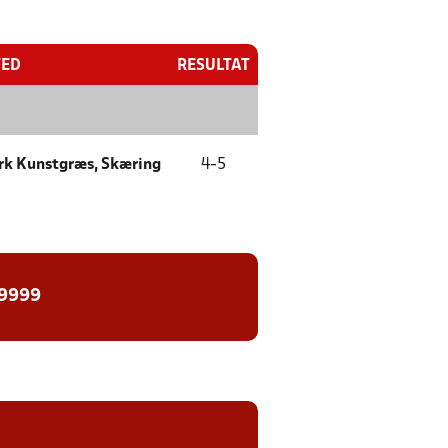
TED
RESULTAT
ark Kunstgræs, Skæring
4
-
5
 9999