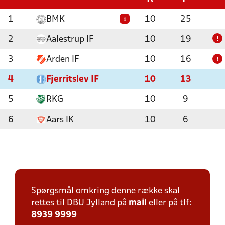
1
BMK
10
25
i
2
Aalestrup IF
10
19
!
3
Arden IF
10
16
!
4
Fjerritslev IF
10
13
5
RKG
10
9
6
Aars IK
10
6
Spørgsmål omkring denne række skal
rettes til DBU Jylland på
mail
eller på tlf:
8939 9999