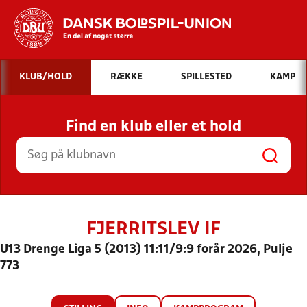
Hvad vil du søge efter?
KLUB/HOLD
RÆKKE
SPILLESTED
KAMP
INDHOLD OG NYHEDER
Find en klub eller et hold
STILLINGER, RESULTATER, KLUBBER OG
HOLD
FJERRITSLEV IF
U13 Drenge Liga 5 (2013) 11:11/9:9 forår 2026, Pulje
773