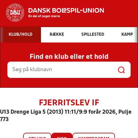
Hvad vil du søge efter?
KLUB/HOLD
RÆKKE
SPILLESTED
KAMP
INDHOLD OG NYHEDER
Find en klub eller et hold
STILLINGER, RESULTATER, KLUBBER OG
HOLD
FJERRITSLEV IF
U13 Drenge Liga 5 (2013) 11:11/9:9 forår 2026, Pulje
773