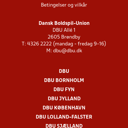
Betingelser og vilkår
Dansk Boldspil-Union
DBU Allé 1
2605 Brøndby
T: 4326 2222 (mandag - fredag 9-16)
M:
dbu@dbu.dk
DBU
DBU BORNHOLM
DBU FYN
DBU JYLLAND
DBU KØBENHAVN
DBU LOLLAND-FALSTER
DBU SJÆLLAND