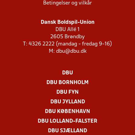
Betingelser og vilkår
Dansk Boldspil-Union
DBU Allé 1
2605 Brøndby
T: 4326 2222 (mandag - fredag 9-16)
M:
dbu@dbu.dk
DBU
DBU BORNHOLM
DBU FYN
DBU JYLLAND
DBU KØBENHAVN
DBU LOLLAND-FALSTER
DBU SJÆLLAND