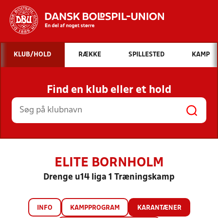
Hvad vil du søge efter?
KLUB/HOLD
RÆKKE
SPILLESTED
KAMP
INDHOLD OG NYHEDER
Find en klub eller et hold
STILLINGER, RESULTATER, KLUBBER OG
HOLD
ELITE BORNHOLM
Drenge u14 liga 1 Træningskamp
INFO
KAMPPROGRAM
KARANTÆNER