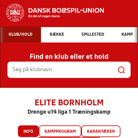
Hvad vil du søge efter?
KLUB/HOLD
RÆKKE
SPILLESTED
KAMP
INDHOLD OG NYHEDER
Find en klub eller et hold
STILLINGER, RESULTATER, KLUBBER OG
HOLD
ELITE BORNHOLM
Drenge u14 liga 1 Træningskamp
INFO
KAMPPROGRAM
KARANTÆNER