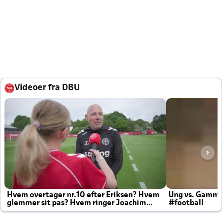
Videoer fra DBU
Hvem overtager nr.10 efter Eriksen? Hvem
Ung vs. Gamm
glemmer sit pas? Hvem ringer Joachim
#football
altid til efter kampe?