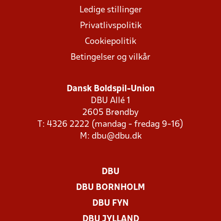
Ledige stillinger
Privatlivspolitik
Cookiepolitik
Betingelser og vilkår
Dansk Boldspil-Union
DBU Allé 1
2605 Brøndby
T: 4326 2222 (mandag - fredag 9-16)
M:
dbu@dbu.dk
DBU
DBU BORNHOLM
DBU FYN
DBU JYLLAND