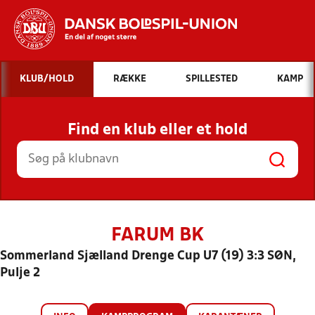
Hvad vil du søge efter?
KLUB/HOLD
RÆKKE
SPILLESTED
KAMP
INDHOLD OG NYHEDER
Find en klub eller et hold
STILLINGER, RESULTATER, KLUBBER OG
HOLD
FARUM BK
Sommerland Sjælland Drenge Cup U7 (19) 3:3 SØN,
Pulje 2