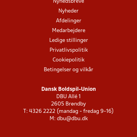
Nyhedsbreve
Nyheder
Afdelinger
Medarbejdere
Ledige stillinger
Privatlivspolitik
Cookiepolitik
Betingelser og vilkår
Dansk Boldspil-Union
DBU Allé 1
2605 Brøndby
T: 4326 2222 (mandag - fredag 9-16)
M:
dbu@dbu.dk