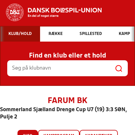
Hvad vil du søge efter?
KLUB/HOLD
RÆKKE
SPILLESTED
KAMP
INDHOLD OG NYHEDER
Find en klub eller et hold
STILLINGER, RESULTATER, KLUBBER OG
HOLD
FARUM BK
Sommerland Sjælland Drenge Cup U7 (19) 3:3 SØN,
Pulje 2