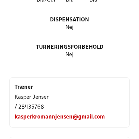
Blå/Gul
Blå
Blå
DISPENSATION
Nej
TURNERINGSFORBEHOLD
Nej
Træner
Kasper Jensen
/ 28435768
kasperkromannjensen@gmail.com