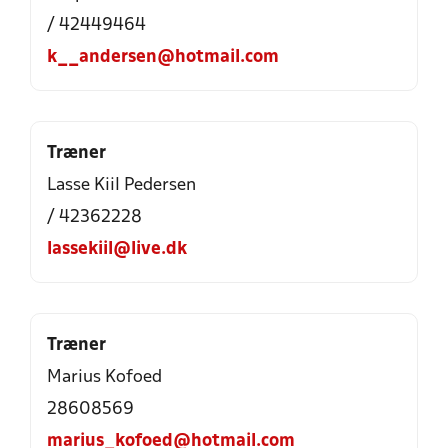
/ 42449464
k__andersen@hotmail.com
Træner
Lasse Kiil Pedersen
/ 42362228
lassekiil@live.dk
Træner
Marius Kofoed
28608569
marius_kofoed@hotmail.com