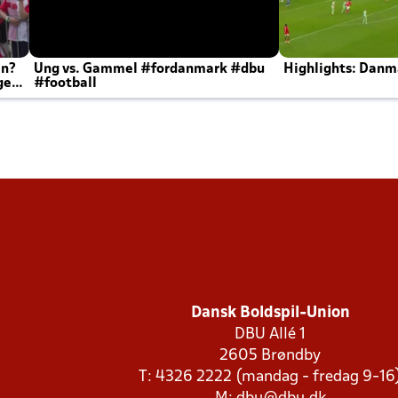
en?
Ung vs. Gammel #fordanmark #dbu
Highlights: Danma
ger
#football
Dansk Boldspil-Union
DBU Allé 1
2605 Brøndby
T: 4326 2222 (mandag - fredag 9-16