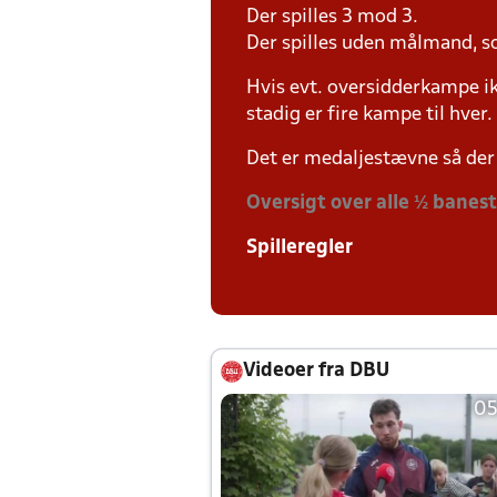
Der spilles 3 mod 3.
Der spilles uden målmand, s
Hvis evt. oversidderkampe ik
stadig er fire kampe til hver.
Det er medaljestævne så der 
Oversigt over alle ½ banes
Spilleregler
Videoer fra DBU
05