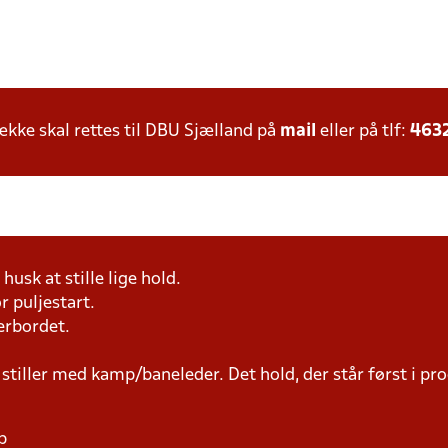
ke skal rettes til DBU Sjælland på
mail
eller på tlf:
463
husk at stille lige hold.
r puljestart.
erbordet.
 stiller med kamp/baneleder. Det hold, der står først i p
p