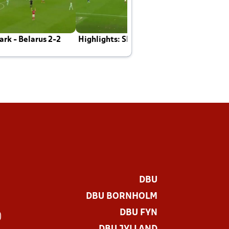
rk - Belarus 2-2
Highlights: Skotland - Danmark 4-2
J
E
DBU
DBU BORNHOLM
DBU FYN
)