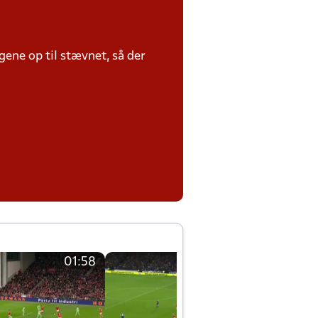
ene op til stævnet, så der
01:58
01:58