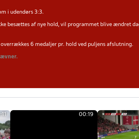
om i udendørs 3:3.
ke besættes af nye hold, vil programmet blive ændret dag
overrækkes 6 medaljer pr. hold ved puljens afslutning.
tævner.
:11
00:19