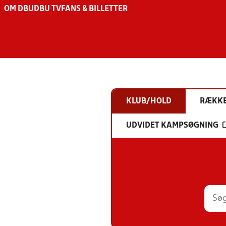
OM DBU
DBU TV
FANS & BILLETTER
KLUB/HOLD
RÆKK
UDVIDET KAMPSØGNING