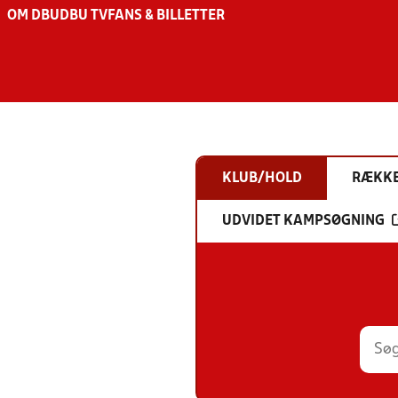
OM DBU
DBU TV
FANS & BILLETTER
KLUB/HOLD
RÆKK
UDVIDET KAMPSØGNING