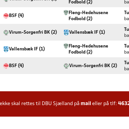
Fodbold (2)
ba
Fløng-Hedehusene
Tu
BSF (4)
Fodbold (2)
ba
Tu
Virum-Sorgenfri BK (2)
Vallensbæk IF (1)
ba
Fløng-Hedehusene
Tu
Vallensbæk IF (1)
Fodbold (2)
ba
Tu
BSF (4)
Virum-Sorgenfri BK (2)
ba
ke skal rettes til DBU Sjælland på
mail
eller på tlf:
463