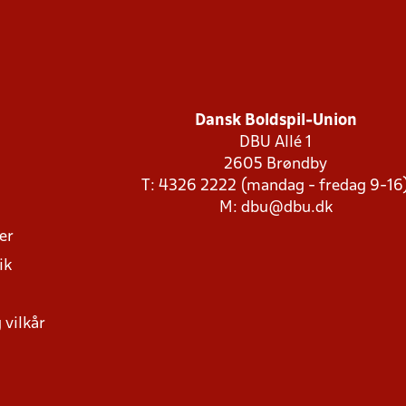
Dansk Boldspil-Union
DBU Allé 1
2605 Brøndby
T: 4326 2222 (mandag - fredag 9-16
M:
dbu@dbu.dk
ger
ik
 vilkår