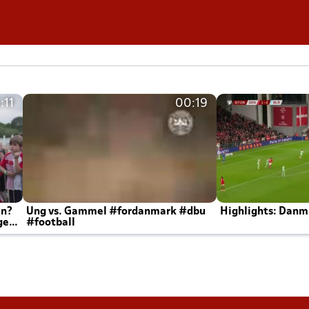
:11
00:19
en?
Ung vs. Gammel #fordanmark #dbu
Highlights: Danma
ger
#football