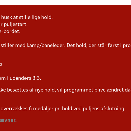
husk at stille lige hold.
r puljestart.
erbordet.
 stiller med kamp/baneleder. Det hold, der står først i p
p
om i udendørs 3:3.
ke besættes af nye hold, vil programmet blive ændret dag
overrækkes 6 medaljer pr. hold ved puljens afslutning.
tævner.