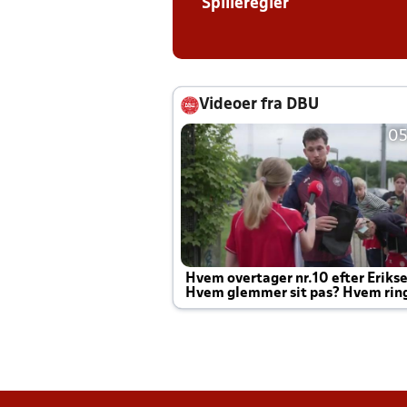
Spilleregler
Videoer fra DBU
05
Hvem overtager nr.10 efter Eriks
Hvem glemmer sit pas? Hvem rin
Joachim altid til efter kampe?