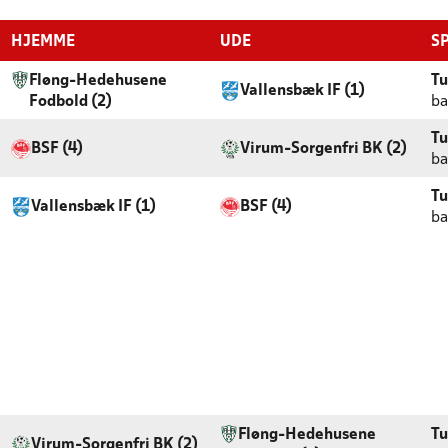
HJEMME
UDE
S
Fløng-Hedehusene
Tu
Vallensbæk IF (1)
Fodbold (2)
ba
Tu
BSF (4)
Virum-Sorgenfri BK (2)
ba
Tu
Vallensbæk IF (1)
BSF (4)
ba
Fløng-Hedehusene
Tu
Virum-Sorgenfri BK (2)