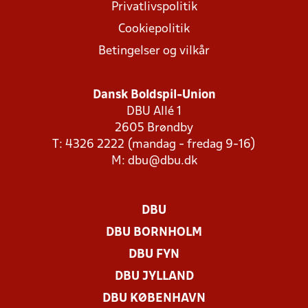
Privatlivspolitik
Cookiepolitik
Betingelser og vilkår
Dansk Boldspil-Union
DBU Allé 1
2605 Brøndby
T: 4326 2222 (mandag - fredag 9-16)
M:
dbu@dbu.dk
DBU
DBU BORNHOLM
DBU FYN
DBU JYLLAND
DBU KØBENHAVN