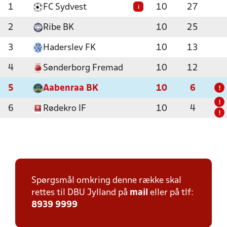
1
FC Sydvest
10
27
i
2
Ribe BK
10
25
3
Haderslev FK
10
13
4
Sønderborg Fremad
10
12
5
Aabenraa BK
10
6
!
!
6
Rødekro IF
10
4
!
Spørgsmål omkring denne række skal
rettes til DBU Jylland på
mail
eller på tlf:
8939 9999