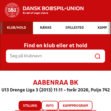
Hvad vil du søge efter?
KLUB/HOLD
RÆKKE
SPILLESTED
KAMP
INDHOLD OG NYHEDER
Find en klub eller et hold
STILLINGER, RESULTATER, KLUBBER OG
HOLD
AABENRAA BK
U13 Drenge Liga 3 (2013) 11:11 - forår 2026, Pulje 742
STILLING
INFO
KAMPPROGRAM