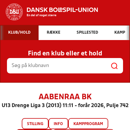
Hvad vil du søge efter?
KLUB/HOLD
RÆKKE
SPILLESTED
KAMP
INDHOLD OG NYHEDER
Find en klub eller et hold
STILLINGER, RESULTATER, KLUBBER OG
HOLD
AABENRAA BK
U13 Drenge Liga 3 (2013) 11:11 - forår 2026, Pulje 742
STILLING
INFO
KAMPPROGRAM