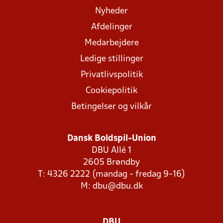
Nyheder
Afdelinger
Medarbejdere
Ledige stillinger
Privatlivspolitik
Cookiepolitik
Betingelser og vilkår
Dansk Boldspil-Union
DBU Allé 1
2605 Brøndby
T: 4326 2222 (mandag - fredag 9-16)
M:
dbu@dbu.dk
DBU