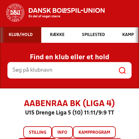
Hvad vil du søge efter?
KLUB/HOLD
RÆKKE
SPILLESTED
KAMP
INDHOLD OG NYHEDER
Find en klub eller et hold
STILLINGER, RESULTATER, KLUBBER OG
HOLD
AABENRAA BK (LIGA 4)
U15 Drenge Liga 5 (10) 11:11/9:9 TT
STILLING
INFO
KAMPPROGRAM