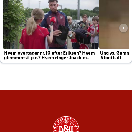
Hvem overtager nr.10 efter Eriksen? Hvem
Ung vs. Gamm
glemmer sit pas? Hvem ringer Joachim
#football
altid til efter kampe?