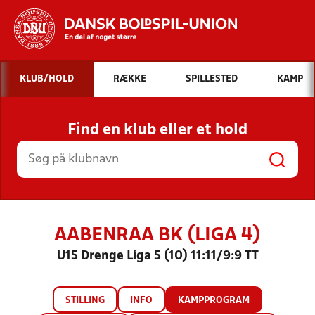
Hvad vil du søge efter?
KLUB/HOLD
RÆKKE
SPILLESTED
KAMP
INDHOLD OG NYHEDER
Find en klub eller et hold
STILLINGER, RESULTATER, KLUBBER OG
HOLD
AABENRAA BK (LIGA 4)
U15 Drenge Liga 5 (10) 11:11/9:9 TT
STILLING
INFO
KAMPPROGRAM