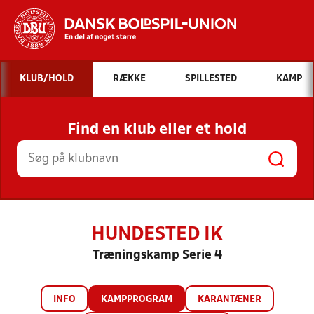
Hvad vil du søge efter?
KLUB/HOLD
RÆKKE
SPILLESTED
KAMP
INDHOLD OG NYHEDER
Find en klub eller et hold
STILLINGER, RESULTATER, KLUBBER OG
HOLD
HUNDESTED IK
Træningskamp Serie 4
INFO
KAMPPROGRAM
KARANTÆNER