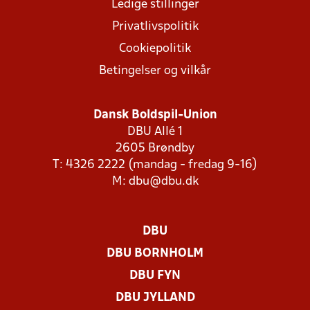
Ledige stillinger
Privatlivspolitik
Cookiepolitik
Betingelser og vilkår
Dansk Boldspil-Union
DBU Allé 1
2605 Brøndby
T: 4326 2222 (mandag - fredag 9-16)
M:
dbu@dbu.dk
DBU
DBU BORNHOLM
DBU FYN
DBU JYLLAND