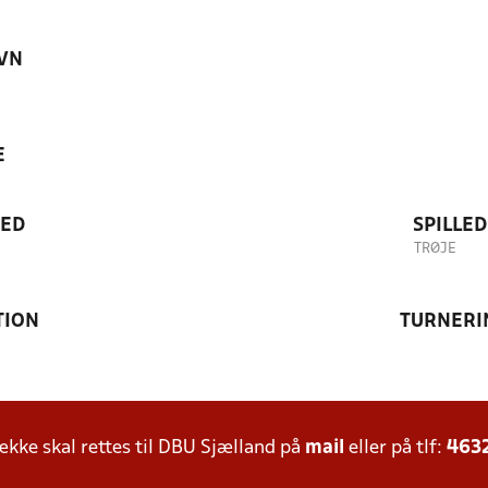
VN
E
TED
SPILLE
TRØJE
TION
TURNERI
ke skal rettes til DBU Sjælland på
mail
eller på tlf:
463