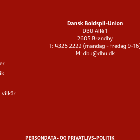
Dansk Boldspil-Union
DBU Allé 1
2605 Brøndby
T: 4326 2222 (mandag - fredag 9-16
M:
dbu@dbu.dk
ger
ik
 vilkår
PERSONDATA- OG PRIVATLIVS-POLITIK