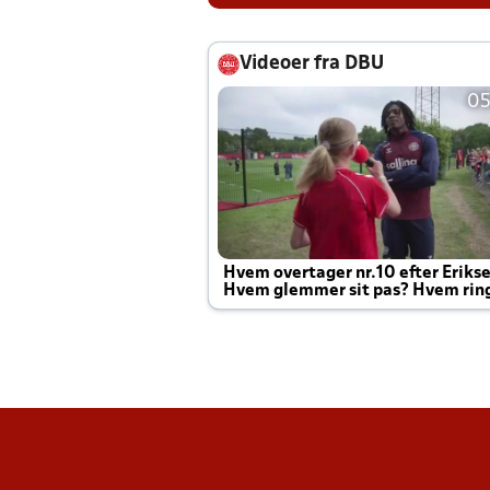
Videoer fra DBU
05
Hvem overtager nr.10 efter Eriks
Hvem glemmer sit pas? Hvem rin
Joachim altid til efter kampe?