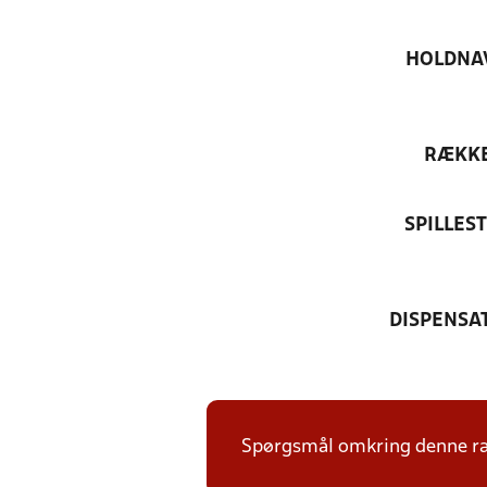
HOLDNA
RÆKK
SPILLES
DISPENSA
Spørgsmål omkring denne ræk