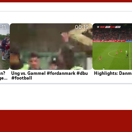
:11
00:19
en?
Ung vs. Gammel #fordanmark #dbu
Highlights: Danma
ger
#football