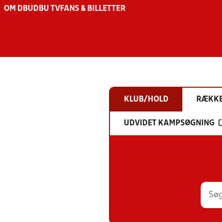
OM DBU
DBU TV
FANS & BILLETTER
KLUB/HOLD
RÆKK
UDVIDET KAMPSØGNING