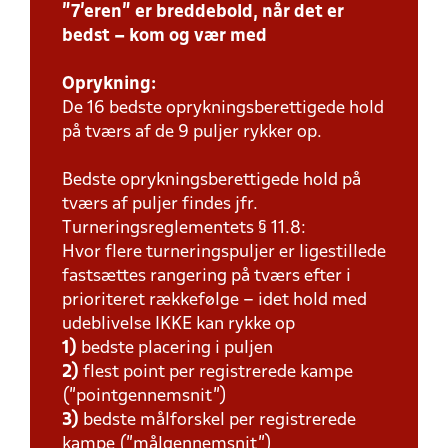
"7'eren" er breddebold, når det er
bedst – kom og vær med
Oprykning:
De 16 bedste oprykningsberettigede hold
på tværs af de 9 puljer rykker op.
Bedste oprykningsberettigede hold på
tværs af puljer findes jfr.
Turneringsreglementets § 11.8:
Hvor flere turneringspuljer er ligestillede
fastsættes rangering på tværs efter i
prioriteret rækkefølge – idet hold med
udeblivelse IKKE kan rykke op
1)
bedste placering i puljen
2)
flest point per registrerede kampe
(”pointgennemsnit”)
3)
bedste målforskel per registrerede
kampe (”målgennemsnit”)