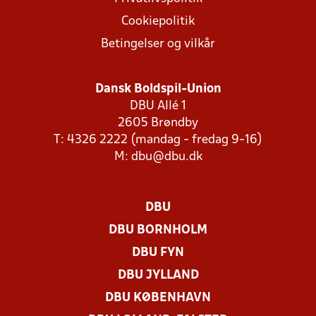
Cookiepolitik
Betingelser og vilkår
Dansk Boldspil-Union
DBU Allé 1
2605 Brøndby
T: 4326 2222 (mandag - fredag 9-16)
M:
dbu@dbu.dk
DBU
DBU BORNHOLM
DBU FYN
DBU JYLLAND
DBU KØBENHAVN