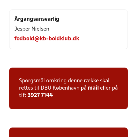
Årgangsansvarlig
Jesper Nielsen
fodbold@kb-boldklub.dk
Spørgsmål omkring denne række skal
rettes til DBU København på
mail
eller på
tlf:
3927 7144