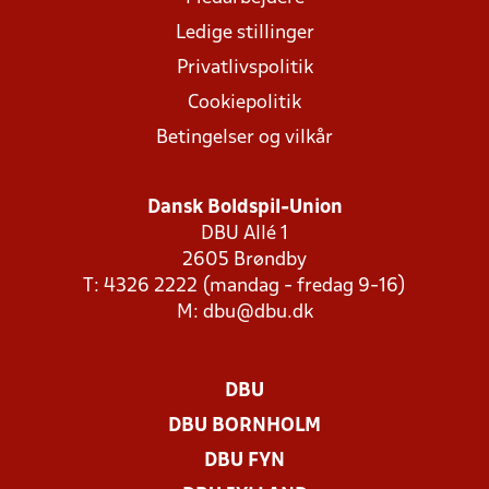
Ledige stillinger
Privatlivspolitik
Cookiepolitik
Betingelser og vilkår
Dansk Boldspil-Union
DBU Allé 1
2605 Brøndby
T: 4326 2222 (mandag - fredag 9-16)
M:
dbu@dbu.dk
DBU
DBU BORNHOLM
DBU FYN