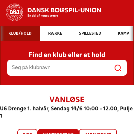
Hvad vil du søge efter?
KLUB/HOLD
RÆKKE
SPILLESTED
KAMP
INDHOLD OG NYHEDER
Find en klub eller et hold
STILLINGER, RESULTATER, KLUBBER OG
HOLD
VANLØSE
U6 Drenge 1. halvår, Søndag 14/6 10:00 - 12.00, Pulje
1