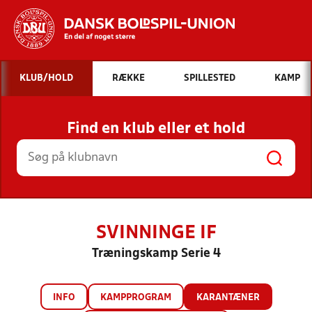
Hvad vil du søge efter?
KLUB/HOLD
RÆKKE
SPILLESTED
KAMP
INDHOLD OG NYHEDER
Find en klub eller et hold
STILLINGER, RESULTATER, KLUBBER OG
HOLD
SVINNINGE IF
Træningskamp Serie 4
INFO
KAMPPROGRAM
KARANTÆNER