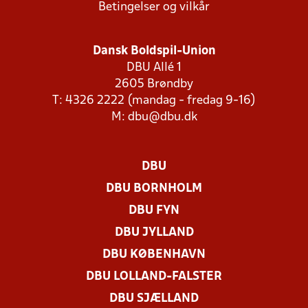
Betingelser og vilkår
Dansk Boldspil-Union
DBU Allé 1
2605 Brøndby
T: 4326 2222 (mandag - fredag 9-16)
M:
dbu@dbu.dk
DBU
DBU BORNHOLM
DBU FYN
DBU JYLLAND
DBU KØBENHAVN
DBU LOLLAND-FALSTER
DBU SJÆLLAND