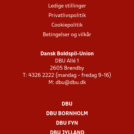
Ledige stillinger
Privatlivspolitik
Cookiepolitik
Betingelser og vilkår
Dansk Boldspil-Union
DBU Allé 1
2605 Brøndby
T: 4326 2222 (mandag - fredag 9-16)
M:
dbu@dbu.dk
DBU
DBU BORNHOLM
DBU FYN
DBU JYLLAND