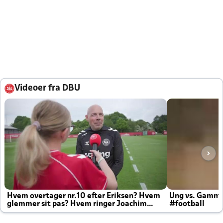
Videoer fra DBU
Hvem overtager nr.10 efter Eriksen? Hvem
Ung vs. Gamm
glemmer sit pas? Hvem ringer Joachim
#football
altid til efter kampe?