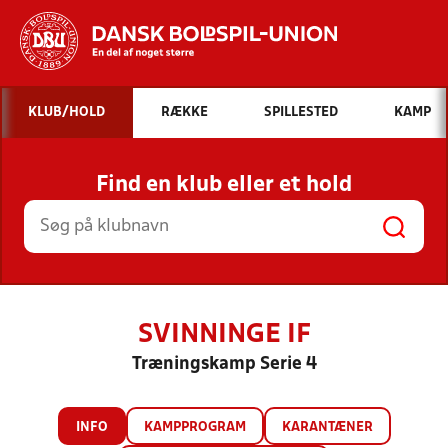
Hvad vil du søge efter?
KLUB/HOLD
RÆKKE
SPILLESTED
KAMP
INDHOLD OG NYHEDER
Find en klub eller et hold
STILLINGER, RESULTATER, KLUBBER OG
HOLD
SVINNINGE IF
Træningskamp Serie 4
INFO
KAMPPROGRAM
KARANTÆNER