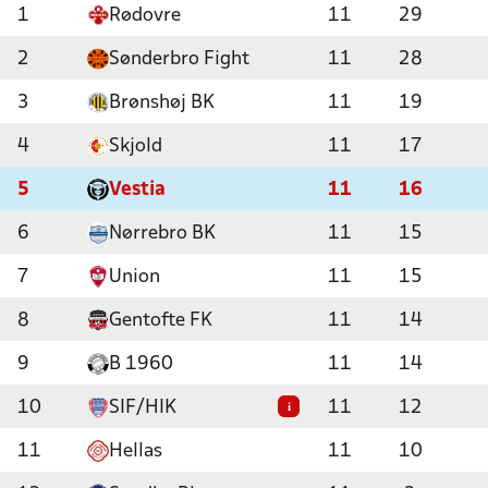
1
Rødovre
11
29
2
Sønderbro Fight
11
28
3
Brønshøj BK
11
19
4
Skjold
11
17
5
Vestia
11
16
6
Nørrebro BK
11
15
7
Union
11
15
8
Gentofte FK
11
14
9
B 1960
11
14
10
SIF/HIK
11
12
i
11
Hellas
11
10