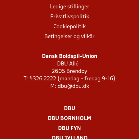
Ledige stillinger
Privatlivspolitik
Cookiepolitik
Betingelser og vilkår
Dansk Boldspil-Union
DBU Allé 1
2605 Brøndby
T: 4326 2222 (mandag - fredag 9-16)
M:
dbu@dbu.dk
DBU
DBU BORNHOLM
DBU FYN
DBU JYLLAND