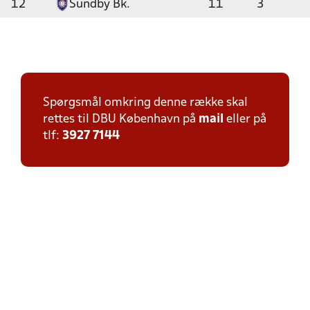
12
Sundby Bk.
11
3
Spørgsmål omkring denne række skal
rettes til DBU København på
mail
eller på
tlf:
3927 7144