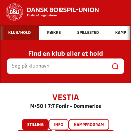
Hvad vil du søge efter?
KLUB/HOLD
RÆKKE
SPILLESTED
KAMP
INDHOLD OG NYHEDER
Find en klub eller et hold
STILLINGER, RESULTATER, KLUBBER OG
HOLD
VESTIA
M+50 1 7:7 Forår - Dommerløs
STILLING
INFO
KAMPPROGRAM