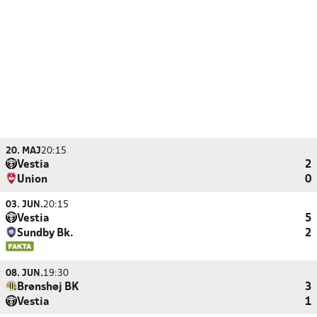
20. MAJ
20:15
Vestia
2
Union
0
03. JUN.
20:15
Vestia
5
Sundby Bk.
2
08. JUN.
19:30
Brønshøj BK
3
Vestia
1