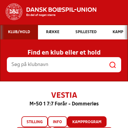
Hvad vil du søge efter?
KLUB/HOLD
RÆKKE
SPILLESTED
KAMP
INDHOLD OG NYHEDER
Find en klub eller et hold
STILLINGER, RESULTATER, KLUBBER OG
HOLD
VESTIA
M+50 1 7:7 Forår - Dommerløs
STILLING
INFO
KAMPPROGRAM