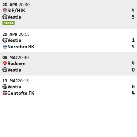
20. APR.
20:30
SIF/HIK
4
Vestia
5
29. APR.
20:15
Vestia
1
Nørrebro BK
4
06. MAJ
20:30
Rødovre
4
Vestia
0
13. MAJ
20:15
Vestia
6
Gentofte FK
4