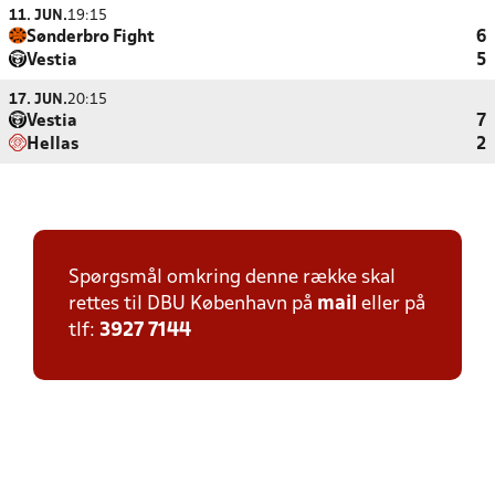
11. JUN.
19:15
Sønderbro Fight
6
Vestia
5
17. JUN.
20:15
Vestia
7
Hellas
2
Spørgsmål omkring denne række skal
rettes til DBU København på
mail
eller på
tlf:
3927 7144