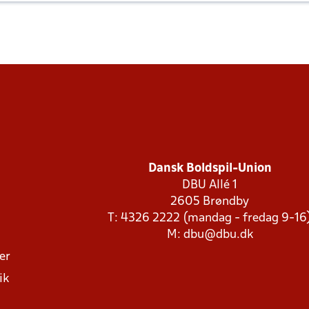
Dansk Boldspil-Union
DBU Allé 1
2605 Brøndby
T: 4326 2222 (mandag - fredag 9-16
M:
dbu@dbu.dk
ger
ik