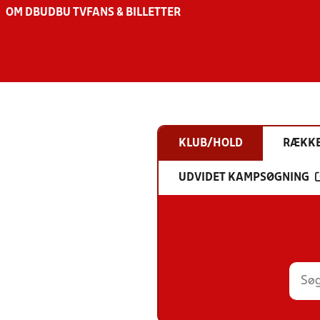
OM DBU
DBU TV
FANS & BILLETTER
KLUB/HOLD
RÆKK
UDVIDET KAMPSØGNING