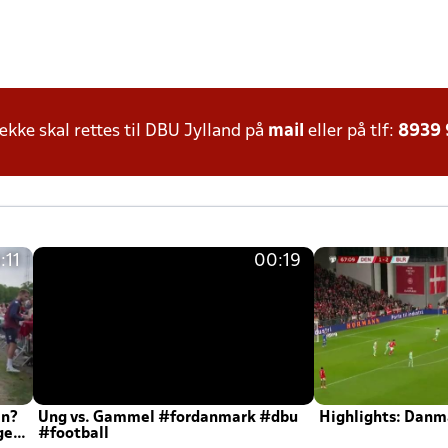
ke skal rettes til DBU Jylland på
mail
eller på tlf:
8939
:11
00:19
en?
Ung vs. Gammel #fordanmark #dbu
Highlights: Danma
ger
#football